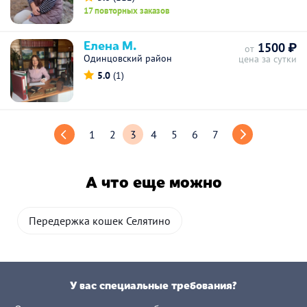
17 повторных заказов
Елена М.
1500 ₽
от
Одинцовский район
цена за сутки
5.0
(1)
1
2
3
4
5
6
7
А что еще можно
Передержка кошек Селятино
У вас специальные требования?