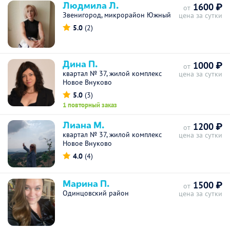
Людмила Л.
1600 ₽
от
Звенигород, микрорайон Южный
цена за сутки
5.0
(2)
Дина П.
1000 ₽
от
квартал № 37, жилой комплекс
цена за сутки
Новое Внуково
5.0
(3)
1 повторный заказ
Лиана М.
1200 ₽
от
квартал № 37, жилой комплекс
цена за сутки
Новое Внуково
4.0
(4)
Марина П.
1500 ₽
от
Одинцовский район
цена за сутки