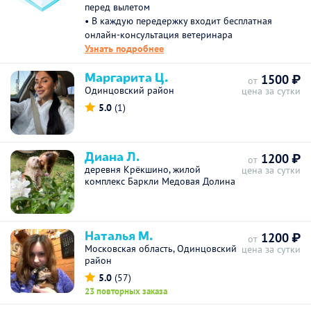
перед вылетом
• В каждую передержку входит бесплатная
онлайн-консультация ветеринара
Узнать подробнее
Маргарита Ц.
1500 ₽
от
Одинцовский район
цена за сутки
5.0
(1)
Диана Л.
1200 ₽
от
деревня Крёкшино, жилой
цена за сутки
комплекс Баркли Медовая Долина
Наталья М.
1200 ₽
от
Московская область, Одинцовский
цена за сутки
район
5.0
(57)
23 повторных заказа