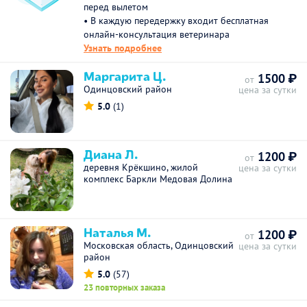
перед вылетом
• В каждую передержку входит бесплатная
онлайн-консультация ветеринара
Узнать подробнее
Маргарита Ц.
1500 ₽
от
Одинцовский район
цена за сутки
5.0
(1)
Диана Л.
1200 ₽
от
деревня Крёкшино, жилой
цена за сутки
комплекс Баркли Медовая Долина
Наталья М.
1200 ₽
от
Московская область, Одинцовский
цена за сутки
район
5.0
(57)
23 повторных заказа