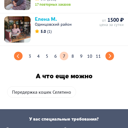
17 повторных заказов
Елена М.
1500 ₽
от
Одинцовский район
цена за сутки
5.0
(1)
3
4
5
6
7
8
9
10
11
А что еще можно
Передержка кошек Селятино
У вас специальные требования?