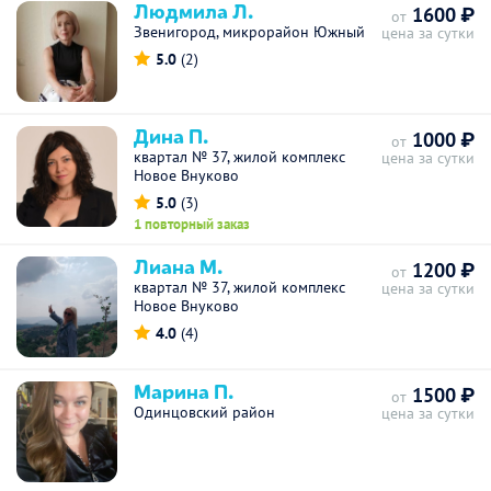
Людмила Л.
1600 ₽
от
Звенигород, микрорайон Южный
цена за сутки
5.0
(2)
Дина П.
1000 ₽
от
квартал № 37, жилой комплекс
цена за сутки
Новое Внуково
5.0
(3)
1 повторный заказ
Лиана М.
1200 ₽
от
квартал № 37, жилой комплекс
цена за сутки
Новое Внуково
4.0
(4)
Марина П.
1500 ₽
от
Одинцовский район
цена за сутки