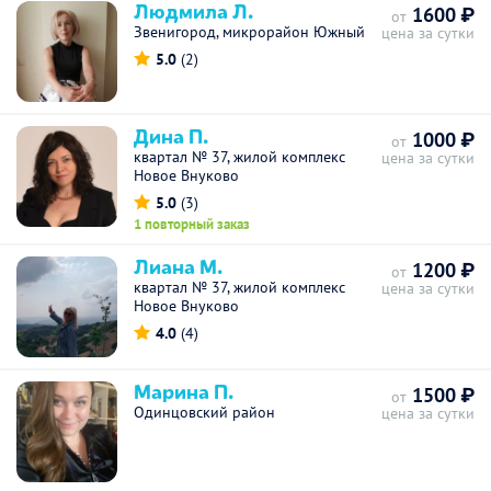
Людмила Л.
1600 ₽
от
Звенигород, микрорайон Южный
цена за сутки
5.0
(2)
Дина П.
1000 ₽
от
квартал № 37, жилой комплекс
цена за сутки
Новое Внуково
5.0
(3)
1 повторный заказ
Лиана М.
1200 ₽
от
квартал № 37, жилой комплекс
цена за сутки
Новое Внуково
4.0
(4)
Марина П.
1500 ₽
от
Одинцовский район
цена за сутки