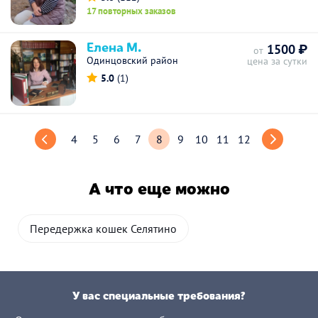
17 повторных заказов
Елена М.
1500 ₽
от
Одинцовский район
цена за сутки
5.0
(1)
4
5
6
7
8
9
10
11
12
А что еще можно
Передержка кошек Селятино
У вас специальные требования?