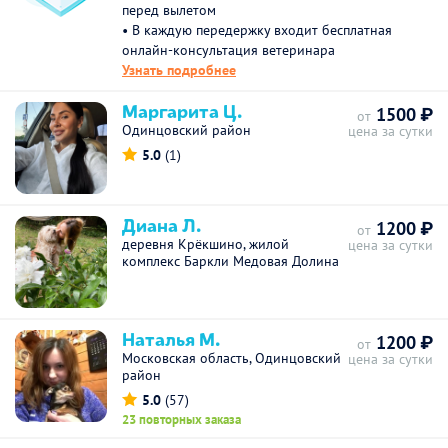
перед вылетом
• В каждую передержку входит бесплатная
онлайн-консультация ветеринара
Узнать подробнее
Маргарита Ц.
1500 ₽
от
Одинцовский район
цена за сутки
5.0
(1)
Диана Л.
1200 ₽
от
деревня Крёкшино, жилой
цена за сутки
комплекс Баркли Медовая Долина
Наталья М.
1200 ₽
от
Московская область, Одинцовский
цена за сутки
район
5.0
(57)
23 повторных заказа