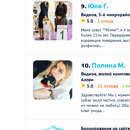
9.
Юля Г.
Видное, 3-й микрорай
5.0
1 отзыв
Меня зовут **Юлия**, и я 
более 15ти лет. Передержк
коррекция поведения, выст
догфитнес,...
10.
Полина М.
Видное, жилой компле
Аллеи
5.0
22 отзыва
1 по
Здравствуйте! Мы с муже
собак (если честно, совсе
их можно не любить). Об
опыт ухода...
Бронирование на сайте 