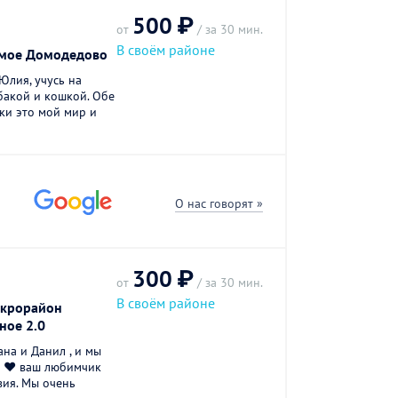
500 ₽
от
/ за 30 мин.
В своём районе
мое Домодедово
Юлия, учусь на
обакой и кошкой. Обе
ки это мой мир и
О нас говорят »
300 ₽
от
/ за 30 мин.
В своём районе
икрорайон
ное 2.0
ана и Данил , и мы
 ❤️ ваш любимчик
вия. Мы очень