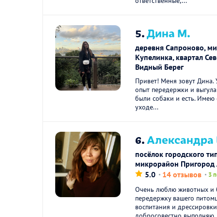
ответственные,...
5.
Дина М.
деревня Сапроново, м
Купелинка, квартал Се
Видный Берег
Привет! Меня зовут Дина.
опыт передержки и выгула
были собаки и есть. Имею 
уходе...
6.
Александра 
посёлок городского ти
микрорайон Пригород 
5.0
14 отзывов
3 
Очень люблю животных и б
передержку вашего питомц
воспитания и дрессировки
добросовестно выполняю..