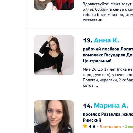
Здравствуйте! Меня зовут
37лет. Собаки в семье с са
собаки были моих родител
хозяевами...
13.
Анна К.
рабочий посёлок Лопа
комплекс Государев До
Центральный
Мне 26, до 17 лет (пока не
город учиться), у меня в 
Попугаи, черепахи, 2 собак
котов,...
14.
Марина А.
посёлок Развилка, жил
Римский
4.6
5 отзывов
2 по