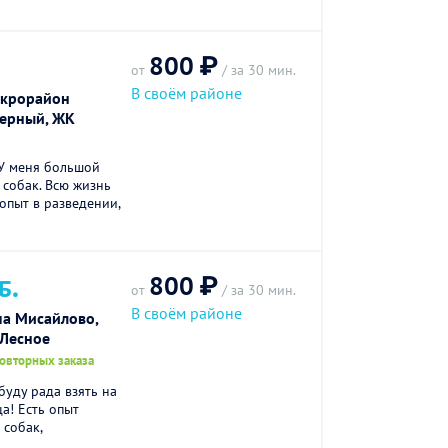
800 ₽
от
/ за 30 мин.
В своём районе
икрорайон
верный, ЖК
 У меня большой
 собак. Всю жизнь
опыт в разведении,
800 ₽
Б.
от
/ за 30 мин.
В своём районе
па Мисайлово,
Лесное
повторных заказа
уду рада взять на
а! Есть опыт
 собак,
.