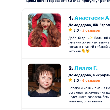
Цены догситтеров: от 450 ₽ за прогулку · рейт
1.
Анастасия А
Домодедово, ЖК Европ
5.0
5 отзывов
Добрый день✨ Больший о
лечении животных, выгуле
погуляю с вашей собакой 
котикам🐈🦮
2.
Лилия Г.
Домодедово, микрора
5.0
6 отзывов
Собаки и кошки были в мо
Есть опыт выхаживания ще
недельного возраста. Есть
кошками, опыт выгула...