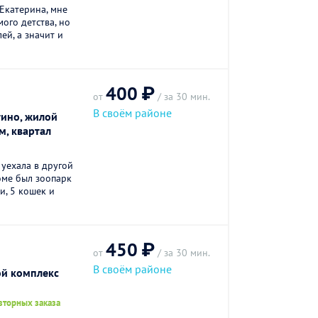
 Екатерина, мне
мого детства, но
ей, а значит и
400 ₽
от
/ за 30 мин.
В своём районе
тино, жилой
м, квартал
 уехала в другой
доме был зоопарк
и, 5 кошек и
450 ₽
от
/ за 30 мин.
В своём районе
ой комплекс
вторных заказа