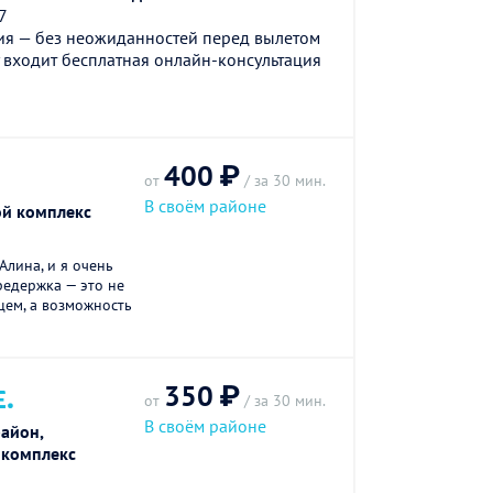
7
ия — без неожиданностей перед вылетом
 входит бесплатная онлайн-консультация
400 ₽
от
/ за 30 мин.
В своём районе
ой комплекс
Алина, и я очень
редержка — это не
цем, а возможность
350 ₽
Е.
от
/ за 30 мин.
В своём районе
айон,
 комплекс