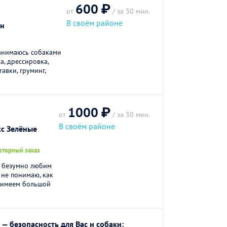
600 ₽
от
/ за 30 мин.
В своём районе
он
занимаюсь собаками
а, дрессировка,
авки, груминг,
1000 ₽
от
/ за 30 мин.
В своём районе
кс Зелёные
вторный заказ
м безумно любим
м не понимаю, как
а имеем большой
— безопасность для Вас и собаки: