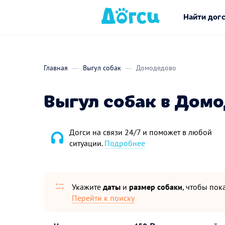
Найти дог
Главная
Выгул собак
Домодедово
Выгул собак в Дом
Догси на связи 24/7 и поможет в любой
ситуации.
Подробнее
Укажите
даты
и
размер собаки
, чтобы пока
Перейти к поиску