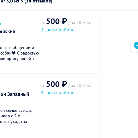
инг
5,0
из 5 (14 отзывов)
500 ₽
.
от
/ за 30 мин.
В своём районе
ейский
пыт в общении и
 собак♥️ С радостью
или приду няней к
500 ₽
от
/ за 30 мин.
В своём районе
йон Западный
ей семье всегда.
нков с 2-х
 опыт ухода за