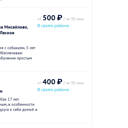
500 ₽
.
от
/ за 30 мин.
В своём районе
па Мисайлово,
Лесное
я с собаками, 5 лет
Обеспечиваю
обучение простым
400 ₽
от
/ за 30 мин.
В своём районе
он
ак 17 лет.
ным, в особенности
друга к себе домой и