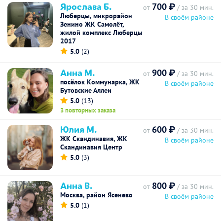
Ярослава Б.
700 ₽
от
/ за 30 мин.
Люберцы, микрорайон
В своём районе
Зенино ЖК Самолёт,
жилой комплекс Люберцы
2017
5.0
(2)
Анна М.
900 ₽
от
/ за 30 мин.
посёлок Коммунарка, ЖК
В своём районе
Бутовские Аллеи
5.0
(13)
3 повторных заказа
Юлия М.
600 ₽
от
/ за 30 мин.
ЖК Скандинавия, ЖК
В своём районе
Скандинавия Центр
5.0
(3)
Анна В.
800 ₽
от
/ за 30 мин.
Москва, район Ясенево
В своём районе
5.0
(1)