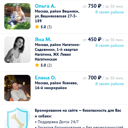
Ольга А.
750 ₽
от
/ за 30 мин.
Москва, район Вешняки,
В своём районе
ул. Вешняковская 27-3-
189
5.0
(3)
Яна М.
450 ₽
от
/ за 30 мин.
Москва, район Нагатино-
В своём районе
Садовники, 1-й квартал
Нагатина, ЖК Левел
Нагатинская
5.0
(2)
Елена О.
700 ₽
от
/ за 30 мин.
Москва, район Ясенево,
В своём районе
16-й микрорайон
Бронирование на сайте — безопасность для Вас
и собаки:
• Поддержка Догси 24/7
• Гарантия бронирования — без неожиданностей