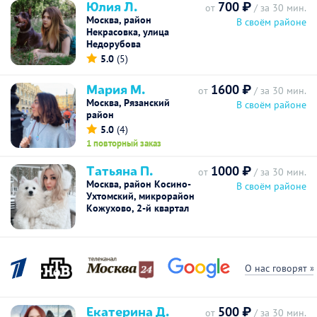
Юлия Л.
700 ₽
от
/ за 30 мин.
Москва, район
В своём районе
Некрасовка, улица
Недорубова
5.0
(5)
Мария М.
1600 ₽
от
/ за 30 мин.
Москва, Рязанский
В своём районе
район
5.0
(4)
1 повторный заказ
Tатьяна П.
1000 ₽
от
/ за 30 мин.
Москва, район Косино-
В своём районе
Ухтомский, микрорайон
Кожухово, 2-й квартал
О нас говорят »
Екатерина Д.
500 ₽
от
/ за 30 мин.