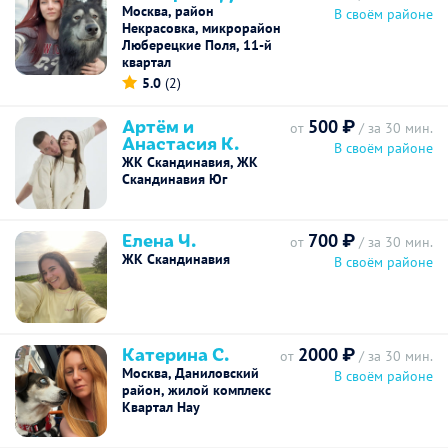
Москва, район
В своём районе
Некрасовка, микрорайон
Люберецкие Поля, 11-й
квартал
5.0
(2)
Артём и
500 ₽
от
/ за 30 мин.
Анастасия К.
В своём районе
ЖК Скандинавия, ЖК
Скандинавия Юг
Елена Ч.
700 ₽
от
/ за 30 мин.
ЖК Скандинавия
В своём районе
Катерина С.
2000 ₽
от
/ за 30 мин.
Москва, Даниловский
В своём районе
район, жилой комплекс
Квартал Нау