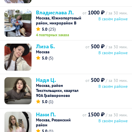
Владислава Л.
1000 ₽
от
/ за 30 мин.
Москва, Южнопортовый
В своём районе
район, микрорайон В
5.0
(25)
4 повторных заказа
Лиза Б.
500 ₽
от
/ за 30 мин.
Москва
В своём районе
5.0
(5)
Надя Ц.
500 ₽
от
/ за 30 мин.
Москва, район
В своём районе
Текстильщики, квартал
90А Грайвороново
5.0
(1)
Нани П.
1500 ₽
от
/ за 30 мин.
Москва, Рязанский
В своём районе
район
5.0
(1)