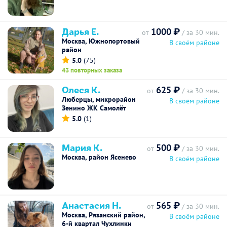
Дарья Е.
1000 ₽
от
/ за 30 мин.
Москва, Южнопортовый
В своём районе
район
5.0
(75)
43 повторных заказа
Олеся К.
625 ₽
от
/ за 30 мин.
Люберцы, микрорайон
В своём районе
Зенино ЖК Самолёт
5.0
(1)
Мария К.
500 ₽
от
/ за 30 мин.
Москва, район Ясенево
В своём районе
Анастасия Н.
565 ₽
от
/ за 30 мин.
Москва, Рязанский район,
В своём районе
6-й квартал Чухлинки