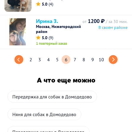
5.0
(4)
Ирина З.
1200 ₽
от
/ за 30 мин.
Москва, Нижегородский
В своём районе
район
5.0
(9)
1 повторный заказ
2
3
4
5
6
7
8
9
10
А что еще можно
Передержка для собак в Домодедово
Няня для собак в Домодедово