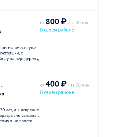
800 ₽
от
/ за 30 мин.
В своём районе
о
с ним мы вместе уже
постояшки, с
беру на передержку,
400 ₽
.
от
/ за 30 мин.
В своём районе
но
20 лет, и я искренне
еразрывно связана с
тому я не просто...