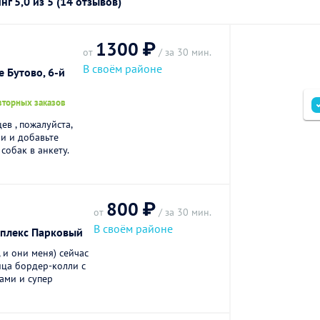
инг
5,0
из 5 (14 отзывов)
1300 ₽
от
/ за 30 мин.
В своём районе
 Бутово, 6-й
вторных заказов
в , пожалуйста,
и и добавьте
собак в анкету.
800 ₽
от
/ за 30 мин.
В своём районе
мплекс Парковый
 и они меня) сейчас
ица бордер-колли с
ами и супер