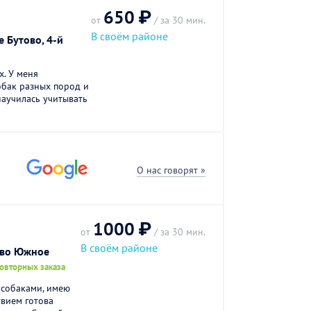
650 ₽
от
/ за 30 мин.
В своём районе
 Бутово, 4-й
. У меня
обак разных пород и
научилась учитывать
О нас говорят »
1000 ₽
от
/ за 30 мин.
В своём районе
ово Южное
повторных заказа
с собаками, имею
твием готова