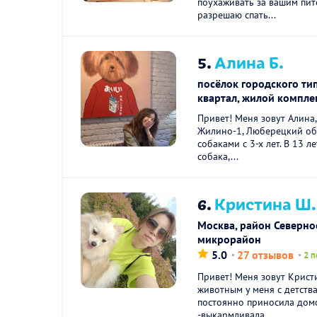
поухаживать за вашим пи
разрешаю спать...
5.
Алина Б.
посёлок городского ти
квартал, жилой компле
Привет! Меня зовут Алина,
Жилино-1, Люберецкий обл
собаками с 3-х лет. В 13 л
собака,...
6.
Кристина Ш.
Москва, район Северное
микрорайон
5.0
27 отзывов
2 п
Привет! Меня зовут Крист
животным у меня с детств
постоянно приносила домо
-выкармливала...