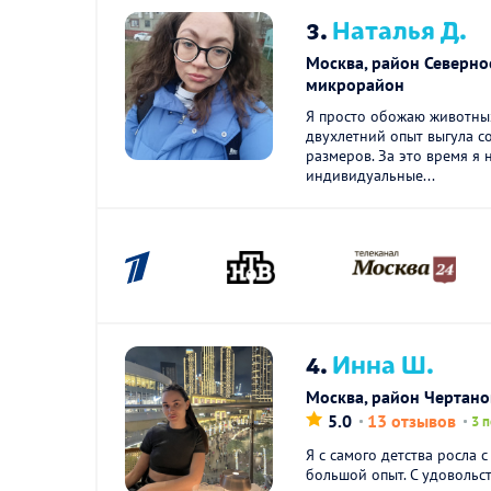
3.
Наталья Д.
Москва, район Северное
микрорайон
Я просто обожаю животных
двухлетний опыт выгула с
размеров. За это время я 
индивидуальные...
4.
Инна Ш.
Москва, район Чертан
5.0
13 отзывов
3 
Я с самого детства росла 
большой опыт. С удовольс