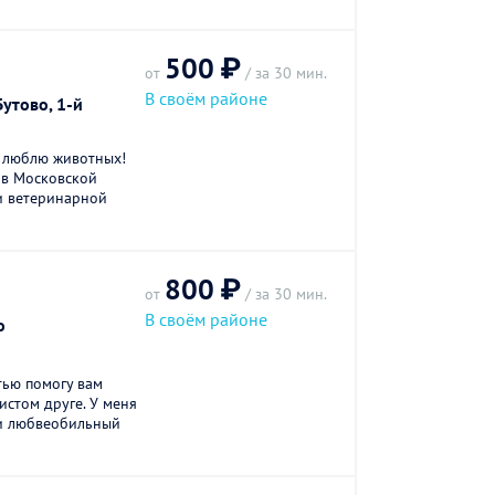
500 ₽
от
/ за 30 мин.
В своём районе
утово, 1-й
ь люблю животных!
ь в Московской
и ветеринарной
800 ₽
от
/ за 30 мин.
В своём районе
о
тью помогу вам
истом друге. У меня
и любвеобильный