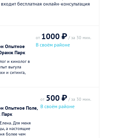
 входит бесплатная онлайн-консультация
1000 ₽
от
/ за 30 мин.
В своём районе
он Опытное
 Оранж Парк
ог и кинолог в
пыт выгула
ки и ситинга,
500 ₽
от
/ за 30 мин.
В своём районе
он Опытное Поле,
 Парк
Елена. Для меня
цы, а настоящие
еня более чем