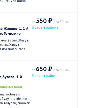
томцем. Спокойно
550 ₽
от
/ за 30 мин.
В своём районе
па Жилино-1, 1-й
кс Томилино
 мне 25 лет. Живу в
асть. Живу с
ет появилась своя
650 ₽
от
/ за 30 мин.
В своём районе
 Бутово, 4-й
овторных заказа
ина, любовь к
а, будучи ребенком
й голубей, синичек