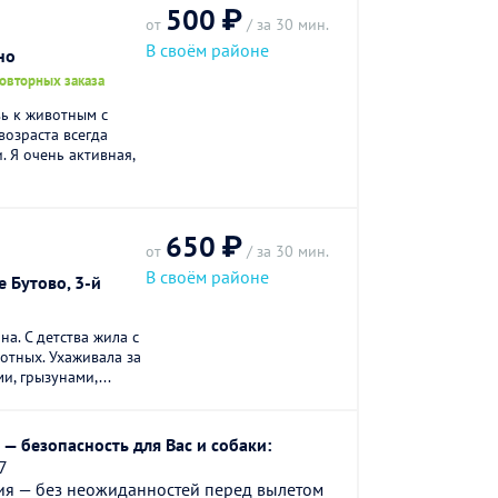
500 ₽
от
/ за 30 мин.
В своём районе
но
повторных заказа
ь к животным с
 возраста всегда
 Я очень активная,
650 ₽
.
от
/ за 30 мин.
В своём районе
 Бутово, 3-й
на. С детства жила с
отных. Ухаживала за
и, грызунами,...
— безопасность для Вас и собаки:
7
ия — без неожиданностей перед вылетом