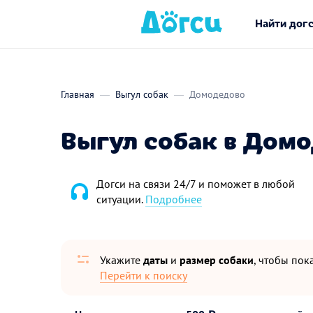
Найти дог
Главная
Выгул собак
Домодедово
Выгул собак в Дом
Догси на связи 24/7 и поможет в любой
ситуации.
Подробнее
Укажите
даты
и
размер собаки
, чтобы пока
Перейти к поиску