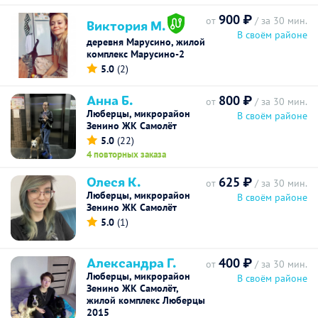
900 ₽
от
/ за 30 мин.
Виктория М.
В своём районе
деревня Марусино, жилой
комплекс Марусино-2
5.0
(2)
Анна Б.
800 ₽
от
/ за 30 мин.
Люберцы, микрорайон
В своём районе
Зенино ЖК Самолёт
5.0
(22)
4 повторных заказа
Олеся К.
625 ₽
от
/ за 30 мин.
Люберцы, микрорайон
В своём районе
Зенино ЖК Самолёт
5.0
(1)
Александра Г.
400 ₽
от
/ за 30 мин.
Люберцы, микрорайон
В своём районе
Зенино ЖК Самолёт,
жилой комплекс Люберцы
2015