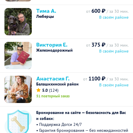
Тима А.
600 ₽
от
/ за 30 мин.
Люберцы
В своём районе
Виктория Е.
375 ₽
от
/ за 30 мин.
Железнодорожный
В своём районе
Анастасия Г.
1100 ₽
от
/ за 30 мин.
Балашихинский район
В своём районе
5.0
(124)
51 повторный заказ
Бронирование на сайте — безопасность для Вас
и собаки:
• Поддержка Догси 24/7
• Гарантия бронирования — без неожиданностей