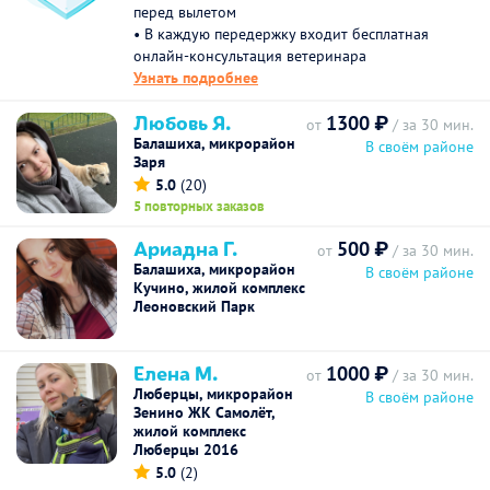
перед вылетом
• В каждую передержку входит бесплатная
онлайн-консультация ветеринара
Узнать подробнее
Любовь Я.
1300 ₽
от
/ за 30 мин.
Балашиха, микрорайон
В своём районе
Заря
5.0
(20)
5 повторных заказов
Ариадна Г.
500 ₽
от
/ за 30 мин.
Балашиха, микрорайон
В своём районе
Кучино, жилой комплекс
Леоновский Парк
Елена М.
1000 ₽
от
/ за 30 мин.
Люберцы, микрорайон
В своём районе
Зенино ЖК Самолёт,
жилой комплекс
Люберцы 2016
5.0
(2)