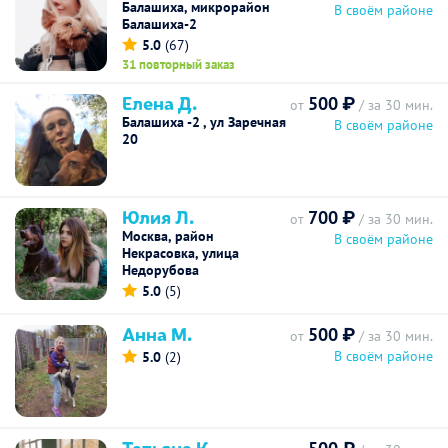
Балашиха, микрорайон
В своём районе
Балашиха-2
5.0
(67)
31 повторный заказ
Елена Д.
500 ₽
от
/ за 30 мин.
Балашиха -2 , ул Заречная
В своём районе
20
Юлия Л.
700 ₽
от
/ за 30 мин.
Москва, район
В своём районе
Некрасовка, улица
Недорубова
5.0
(5)
Анна М.
500 ₽
от
/ за 30 мин.
В своём районе
5.0
(2)
Татьяна К.