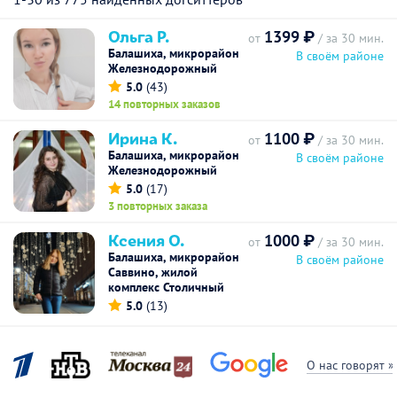
Ольга Р.
1399 ₽
от
/ за 30 мин.
Балашиха, микрорайон
В своём районе
Железнодорожный
5.0
(43)
14 повторных заказов
Ирина К.
1100 ₽
от
/ за 30 мин.
Балашиха, микрорайон
В своём районе
Железнодорожный
5.0
(17)
3 повторных заказа
Ксения О.
1000 ₽
от
/ за 30 мин.
Балашиха, микрорайон
В своём районе
Саввино, жилой
комплекс Столичный
5.0
(13)
О нас говорят »