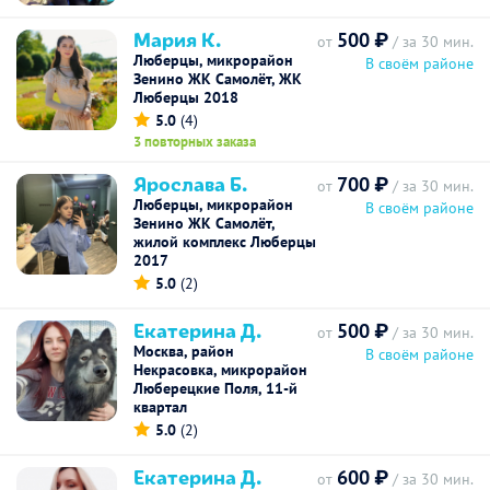
Мария К.
500 ₽
от
/ за 30 мин.
Люберцы, микрорайон
В своём районе
Зенино ЖК Самолёт, ЖК
Люберцы 2018
5.0
(4)
3 повторных заказа
Ярослава Б.
700 ₽
от
/ за 30 мин.
Люберцы, микрорайон
В своём районе
Зенино ЖК Самолёт,
жилой комплекс Люберцы
2017
5.0
(2)
Екатерина Д.
500 ₽
от
/ за 30 мин.
Москва, район
В своём районе
Некрасовка, микрорайон
Люберецкие Поля, 11-й
квартал
5.0
(2)
Екатерина Д.
600 ₽
от
/ за 30 мин.