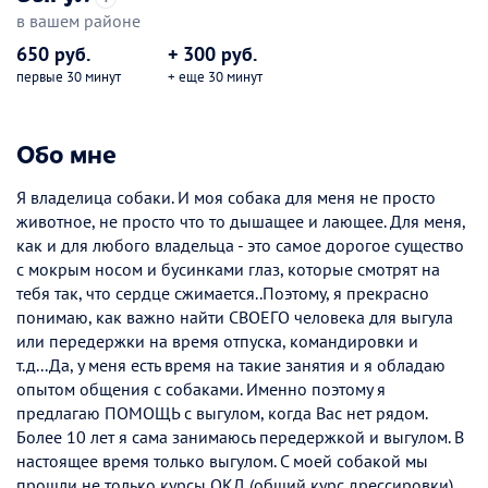
в вашем районе
650 руб.
+ 300 руб.
первые 30 минут
+ еще 30 минут
Обо мне
Я владелица собаки. И моя собака для меня не просто
животное, не просто что то дышащее и лающее. Для меня,
как и для любого владельца - это самое дорогое существо
с мокрым носом и бусинками глаз, которые смотрят на
тебя так, что сердце сжимается..Поэтому, я прекрасно
понимаю, как важно найти СВОЕГО человека для выгула
или передержки на время отпуска, командировки и
т.д...Да, у меня есть время на такие занятия и я обладаю
опытом общения с собаками. Именно поэтому я
предлагаю ПОМОЩЬ с выгулом, когда Вас нет рядом.
Более 10 лет я сама занимаюсь передержкой и выгулом. В
настоящее время только выгулом. С моей собакой мы
прошли не только курсы ОКД (общий курс дрессировки),