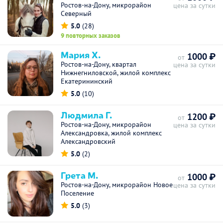
Ростов-на-Дону, микрорайон
цена за сутки
Северный
5.0
(28)
9 повторных заказов
Мария Х.
1000 ₽
от
Ростов-на-Дону, квартал
цена за сутки
Нижнегниловской, жилой комплекс
Екатерининский
5.0
(10)
Людмила Г.
1200 ₽
от
Ростов-на-Дону, микрорайон
цена за сутки
Александровка, жилой комплекс
Александровский
5.0
(2)
Грета М.
1000 ₽
от
Ростов-на-Дону, микрорайон Новое
цена за сутки
Поселение
5.0
(3)