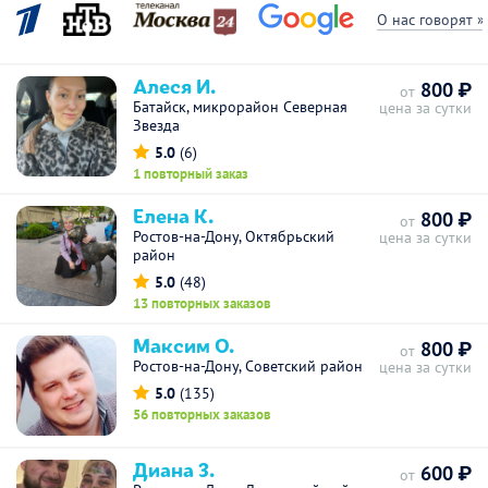
О нас говорят »
Алеся И.
800 ₽
от
Батайск, микрорайон Северная
цена за сутки
Звезда
5.0
(6)
1 повторный заказ
Елена К.
800 ₽
от
Ростов-на-Дону, Октябрьский
цена за сутки
район
5.0
(48)
13 повторных заказов
Максим О.
800 ₽
от
Ростов-на-Дону, Советский район
цена за сутки
5.0
(135)
56 повторных заказов
Диана З.
600 ₽
от