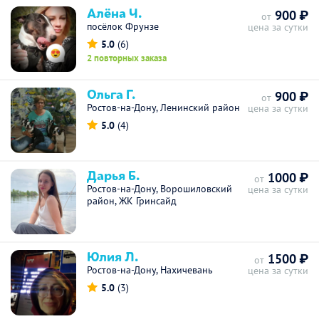
Алёна Ч.
900 ₽
от
посёлок Фрунзе
цена за сутки
5.0
(6)
2 повторных заказа
Ольга Г.
900 ₽
от
Ростов-на-Дону, Ленинский район
цена за сутки
5.0
(4)
Дарья Б.
1000 ₽
от
Ростов-на-Дону, Ворошиловский
цена за сутки
район, ЖК Гринсайд
Юлия Л.
1500 ₽
от
Ростов-на-Дону, Нахичевань
цена за сутки
5.0
(3)