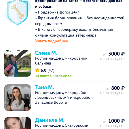
Бронирование на сайте — безопасность для Вас
и собаки:
• Поддержка Догси 24/7
• Гарантия бронирования — без неожиданностей
перед вылетом
• В каждую передержку входит бесплатная
онлайн-консультация ветеринара
Узнать подробнее
Елена М.
3000 ₽
от
Ростов-на-Дону, микрорайон
цена за сутки
Сельмаш
5.0
(47)
14 повторных заказов
Таня М.
800 ₽
от
Ростов-на-Дону, микрорайон
цена за сутки
Левенцовский, 3-й микрорайон
Западные Ворота
Даниэла М.
1000 ₽
от
Ростов-на-Дону, Октябрьский
цена за сутки