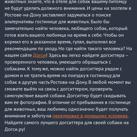
животных знаете, что в отеле для собак вашему питомцу
не будут уделять должного внимания. И цены на зоотели в
Ростове-на-Дону заставляют задуматься о поиске
альтернативы гостинице для животных. Было бы
замечательно найти человека, любящего собак, который
готов взять вашего любимца на время к себе. Чтобы он
кормил его в указанное время, гулял, выполнял все
рекомендации по уходу. Но где найти такого человека? На
нашем сайте
Догси
! Здесь вы легко найдете догситтера –
проверенного человека, умеющего обращаться с
собаками. К тому же, можно найти догситтера рядом с
домом и не тратить время на поездку в гостиницу для
собак в другую часть Ростова-на-Дону. В любой момент вы
сможете выйти на связь с догситтером, проверить
самочувствие вашей собаки. Догситтер будет скидывать
вам ее фотографии. В отличие от пребывания в гостинице
для животных, ваш любимец однозначно будет получать
внимание и заботу на
передержке в домашних условиях
.
Найдите самого лучшего догситтера для своей собаки на
Догси.ру!