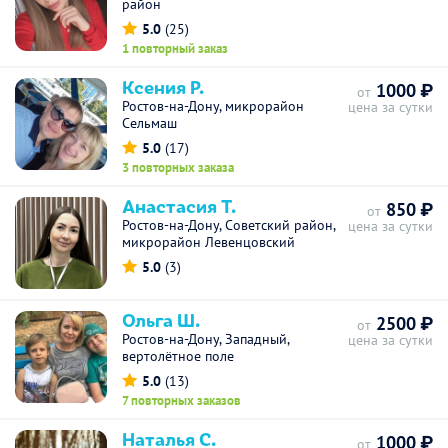
район
5.0
(25)
1 повторный заказ
Ксения Р.
1000 ₽
от
Ростов-на-Дону, микрорайон
цена за сутки
Сельмаш
5.0
(17)
3 повторных заказа
Анастасия Т.
850 ₽
от
Ростов-на-Дону, Советский район,
цена за сутки
микрорайон Левенцовский
5.0
(3)
Ольга Ш.
2500 ₽
от
Ростов-на-Дону, Западный,
цена за сутки
вертолётное поле
5.0
(13)
7 повторных заказов
Наталья С.
1000 ₽
от