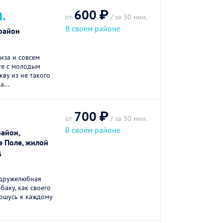
600 ₽
Л.
от
/ за 30 мин.
В своём районе
район
иза и совсем
те с молодым
ву из не такого
...
700 ₽
от
/ за 30 мин.
В своём районе
айон,
 Поле, жилой
д
 дружелюбная
баку, как своего
ошусь к каждому