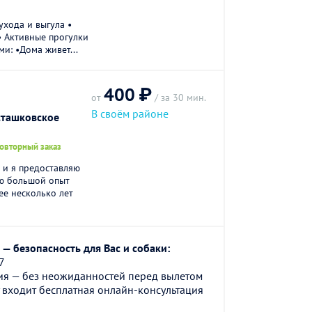
ухода и выгула •
• Активные прогулки
ми: •Дома живет...
400 ₽
от
/ за 30 мин.
В своём районе
сташковское
повторный заказ
а и я предоставляю
ею большой опыт
ее несколько лет
— безопасность для Вас и собаки:
7
ия — без неожиданностей перед вылетом
 входит бесплатная онлайн-консультация