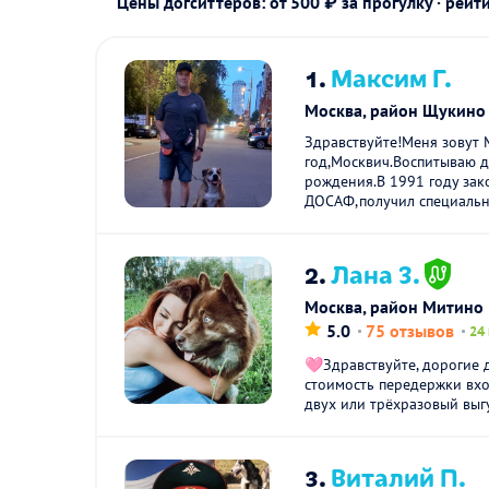
Цены догситтеров: от 500 ₽ за прогулку · рейт
1.
Максим Г.
Москва, район Щукино
Здравствуйте!Меня зовут
год,Москвич.Воспитываю д
рождения.В 1991 году зак
ДОСАФ,получил специально
2.
Лана З.
Москва, район Митино
5.0
75 отзывов
24
🩷Здравствуйте, дорогие 
стоимость передержки вх
двух или трёхразовый выгу
3.
Виталий П.