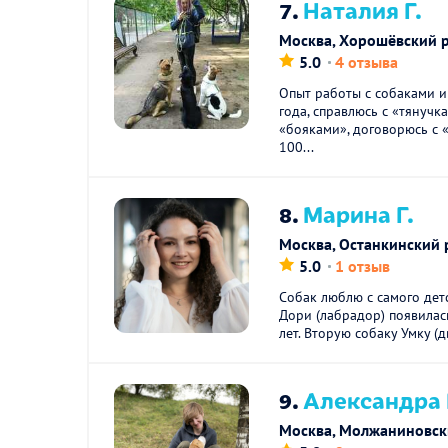
7.
Наталия Г.
Москва, Хорошёвский 
5.0
4 отзыва
Опыт работы с собаками и
года, справлюсь с «тянучк
«бояками», договорюсь с 
100...
8.
Марина Г.
Москва, Останкинский 
5.0
1 отзыв
Собак люблю с самого детс
Дори (лабрадор) появилас
лет. Вторую собаку Умку (д
9.
Александра 
Москва, Молжаниновск