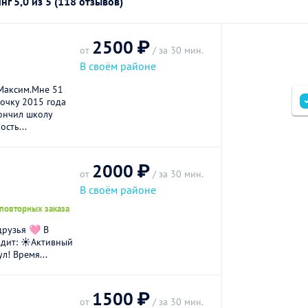
инг
5,0
из 5 (118 отзывов)
2500 ₽
от
/ за 30 мин.
В своём районе
 Максим.Мне 51
очку 2015 года
ончил школу
сть...
2000 ₽
от
/ за 30 мин.
В своём районе
 повторных заказа
друзья 🩷 В
одит: ☀️Активный
л! Время...
1500 ₽
от
/ за 30 мин.