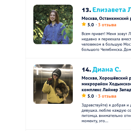
13.
Елизавета 
Москва, Останкинский 
5.0
3 отзыва
Всем привет! Меня зовут Л
недавно я переехала вмес
человеком в большую Моск
большого Челябинска. Дома
14.
Диана С.
Москва, Хорошёвский р
микрорайон Ходынское
комплекс Лайнер Запа
5.0
3 отзыва
Здравствуйте) я добрая и
девушка. люблю каждую со
питомца. внимательно отн
моменту, это...