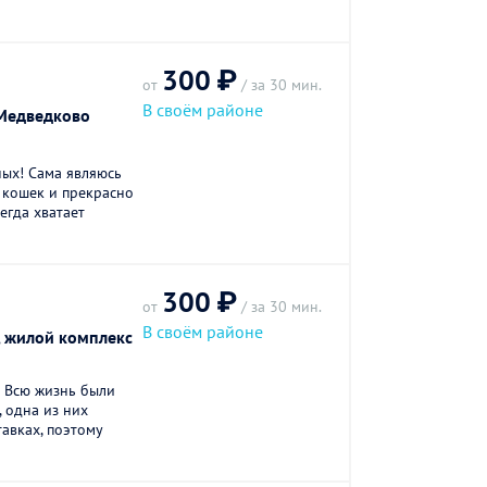
300 ₽
от
/ за 30 мин.
В своём районе
Медведково
ых! Сама являюсь
 кошек и прекрасно
сегда хватает
300 ₽
от
/ за 30 мин.
В своём районе
, жилой комплекс
 Всю жизнь были
, одна из них
авках, поэтому