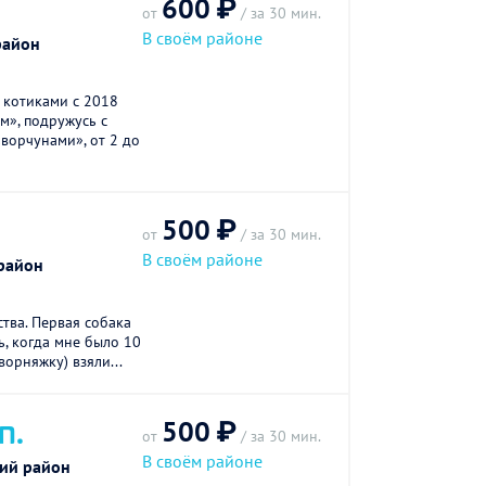
600 ₽
от
/ за 30 мин.
В своём районе
район
 котиками с 2018
ам», подружусь с
«ворчунами», от 2 до
500 ₽
от
/ за 30 мин.
В своём районе
район
тва. Первая собака
ь, когда мне было 10
ворняжку) взяли...
500 ₽
П.
от
/ за 30 мин.
В своём районе
ий район