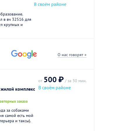
В своём районе
образование.
л в вч 32516 для
гул крупных и
О нас говорят »
500 ₽
от
/ за 30 мин.
В своём районе
 жилой комплекс
повторных заказа
ода за собаками
еня самой есть мой
ерьера и таксы).