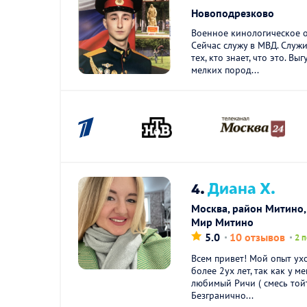
Новоподрезково
Военное кинологическое 
Сейчас служу в МВД. Служи
тех, кто знает, что это. Вы
мелких пород...
4.
Диана Х.
Москва, район Митино,
Мир Митино
5.0
10 отзывов
2 
Всем привет! Мой опыт ух
более 2ух лет, так как у м
любимый Ричи ( смесь тойт
Безгранично...