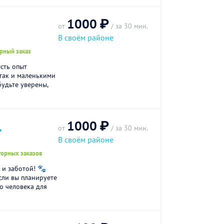
1000 ₽
от
/ за 30 мин.
В своём районе
рный заказ
сть опыт
 так и маленькими
будьте уверены,
1000 ₽
.
от
/ за 30 мин.
В своём районе
торных заказов
 и заботой! 🐾
сли вы планируете
о человека для