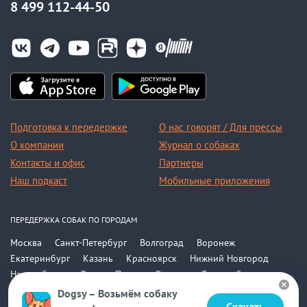
8 499 112-44-50
Подготовка к передержке
О нас говорят / Для прессы
О компании
Журнал о собаках
Контакты и офис
Партнеры
Наш подкаст
Мобильные приложения
ПЕРЕДЕРЖКА СОБАК ПО ГОРОДАМ
Москва
Санкт-Петербург
Волгоград
Воронеж
Екатеринбург
Казань
Красноярск
Нижний Новгород
Новосибирск
Омск
Пермь
Ростов-на-Дону
Самара
Саратов
Уфа
Челябинск
Все города
Dogsy – Возьмём собаку
Скачать