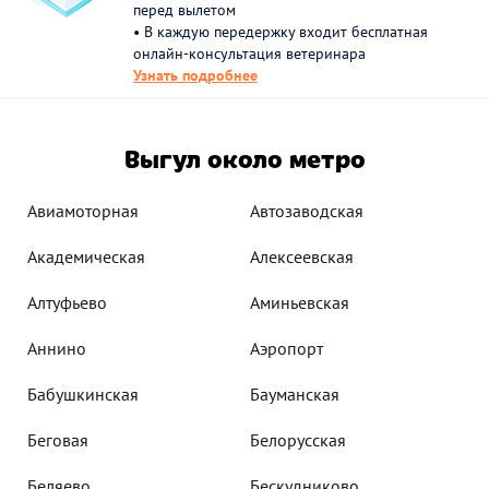
перед вылетом
• В каждую передержку входит бесплатная
онлайн-консультация ветеринара
Узнать подробнее
Выгул около метро
Авиамоторная
Автозаводская
Академическая
Алексеевская
Алтуфьево
Аминьевская
Аннино
Аэропорт
Бабушкинская
Бауманская
Беговая
Белорусская
Беляево
Бескудниково