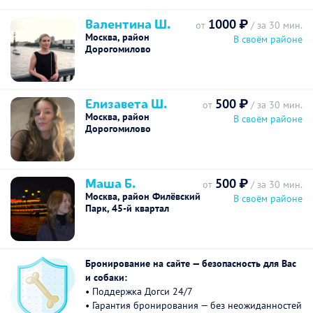
Валентина Ш.
1000 ₽
от
/ за 30 мин.
Москва, район
В своём районе
Дорогомилово
Елизавета Ш.
500 ₽
от
/ за 30 мин.
Москва, район
В своём районе
Дорогомилово
Маша Б.
500 ₽
от
/ за 30 мин.
Москва, район Филёвский
В своём районе
Парк, 45-й квартал
Бронирование на сайте — безопасность для Вас
и собаки:
• Поддержка Догси 24/7
• Гарантия бронирования — без неожиданностей