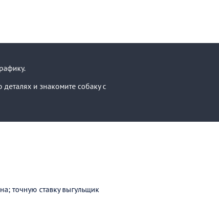
рафику.
 деталях и знакомите собаку с
она; точную ставку выгульщик