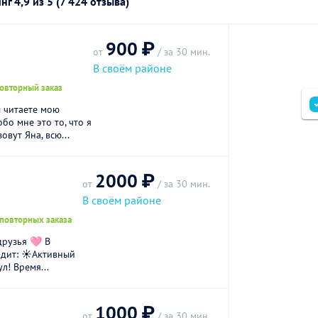
инг
4,9
из 5 (7 424 отзыва)
900 ₽
от
/ за 30 мин.
В своём районе
повторный заказ
ы читаете мою
бо мне это то, что я
овут Яна, всю...
2000 ₽
от
/ за 30 мин.
В своём районе
 повторных заказа
друзья 🩷 В
одит: ☀️Активный
л! Время...
1000 ₽
от
/ за 30 мин.