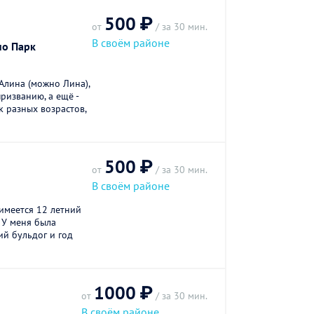
500 ₽
от
/ за 30 мин.
В своём районе
но Парк
Алина (можно Лина),
ризванию, а ещё -
 разных возрастов,
500 ₽
от
/ за 30 мин.
В своём районе
 имеется 12 летний
 У меня была
й бульдог и год
1000 ₽
от
/ за 30 мин.
В своём районе