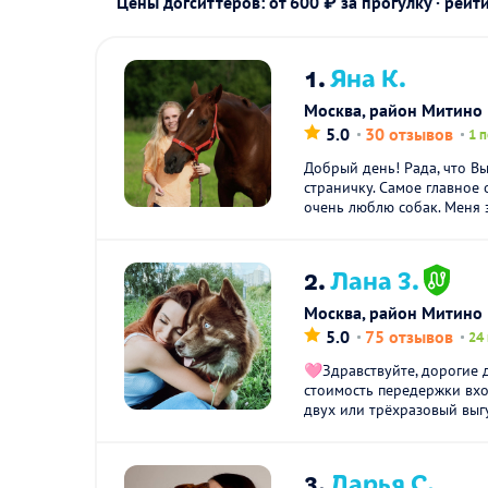
Цены догситтеров: от 600 ₽ за прогулку · рейт
1.
Яна К.
Москва, район Митино
5.0
30 отзывов
1 
Добрый день! Рада, что В
страничку. Самое главное о
очень люблю собак. Меня з
2.
Лана З.
Москва, район Митино
5.0
75 отзывов
24
🩷Здравствуйте, дорогие 
стоимость передержки вх
двух или трёхразовый выгу
3.
Дарья С.