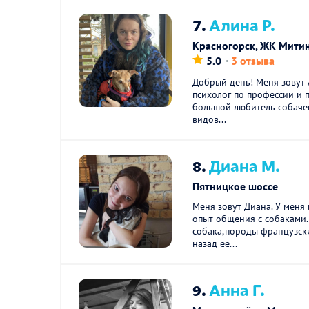
7.
Алина Р.
Красногорск, ЖК Мити
5.0
3 отзыва
Добрый день! Меня зовут 
психолог по профессии и п
большой любитель собачек
видов...
8.
Диана М.
Пятницкое шоссе
Меня зовут Диана. У меня
опыт общения с собаками.
собака,породы французски
назад ее...
9.
Анна Г.