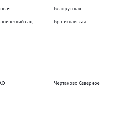
говая
Белорусская
танический сад
Братиславская
АО
Чертаново Северное