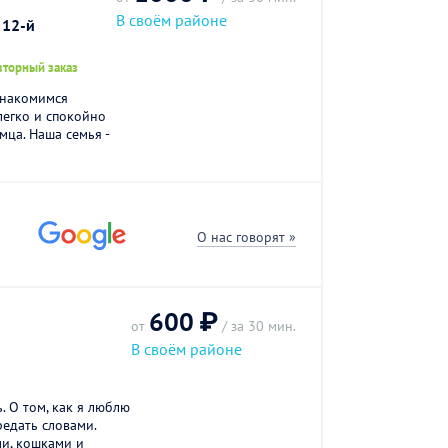
В своём районе
 12-й
вторный заказ
знакомимся
легко и спокойно
мца. Наша семья -
О нас говорят »
600 ₽
от
/ за 30 мин.
В своём районе
. О том, как я люблю
едать словами.
и, кошками и