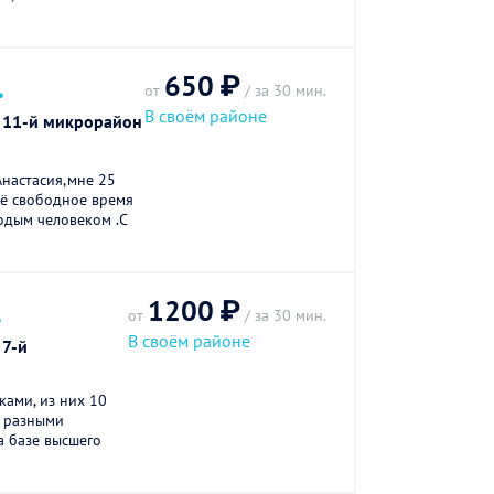
650 ₽
.
от
/ за 30 мин.
В своём районе
, 11-й микрорайон
настасия,мне 25
сё свободное время
одым человеком .С
1200 ₽
.
от
/ за 30 мин.
В своём районе
 7-й
ками, из них 10
с разными
а базе высшего