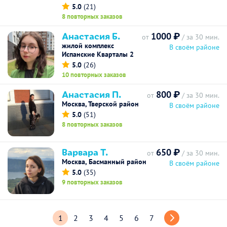
5.0
(21)
8 повторных заказов
Анастасия Б.
1000 ₽
от
/ за 30 мин.
жилой комплекс
В своём районе
Испанские Кварталы 2
5.0
(26)
10 повторных заказов
Анастасия П.
800 ₽
от
/ за 30 мин.
Москва, Тверской район
В своём районе
5.0
(51)
8 повторных заказов
Варвара Т.
650 ₽
от
/ за 30 мин.
Москва, Басманный район
В своём районе
5.0
(35)
9 повторных заказов
1
2
3
4
5
6
7