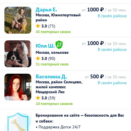
Дарья Е.
1000 ₽
от
/ за 30 мин.
Москва, Южнопортовый
В своём районе
район
5.0
(75)
43 повторных заказа
1000 ₽
от
/ за 30 мин.
Юля Ш.
В своём районе
Москва, коньково
5.0
(90)
31 повторный заказ
Васелина Д.
500 ₽
от
/ за 30 мин.
Москва, район Солнцево,
В своём районе
жилой комплекс
Мещерский Лес
5.0
(39)
10 повторных заказов
Бронирование на сайте — безопасность для Вас
и собаки:
• Поддержка Догси 24/7