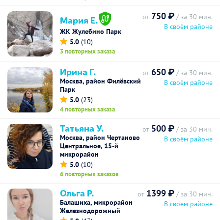
750 ₽
от
/ за 30 мин.
Мария Е.
В своём районе
ЖК Жулебино Парк
5.0
(10)
3 повторных заказа
Ирина Г.
650 ₽
от
/ за 30 мин.
Москва, район Филёвский
В своём районе
Парк
5.0
(23)
4 повторных заказа
Татьяна У.
500 ₽
от
/ за 30 мин.
Москва, район Чертаново
В своём районе
Центральное, 15-й
микрорайон
5.0
(10)
6 повторных заказов
Ольга Р.
1399 ₽
от
/ за 30 мин.
Балашиха, микрорайон
В своём районе
Железнодорожный