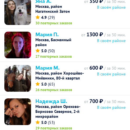
Яна А.
350 ₽
от
/ за 30 мин.
Москва, район
В своём районе
Нагатинский Затон
4.9
(29)
30 повторных заказов
Мария П.
1300 ₽
от
/ за 30 мин.
Москва, Басманный
В своём районе
район
5.0
(50)
27 повторных заказов
Мария М.
600 ₽
от
/ за 30 мин.
Москва, район Хорошёво-
В своём районе
Мнёвники, 80-й квартал
5.0
(65)
26 повторных заказов
Надежда Ш.
700 ₽
от
/ за 30 мин.
Москва, район Орехово-
В своём районе
Борисово Северное, 2-й
микрорайон
5.0
(53)
29 повторных заказов