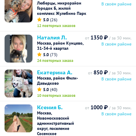
Люберцы, микрорайон
В своём районе
Городок Б, жилой
комплекс Жулебино Парк
5.0
(26)
12 повторных заказов
Наталия Л.
1350 ₽
от
/ за 30 мин.
Москва, район Кунцево,
В своём районе
31-34-й квартал
5.0
(73)
24 повторных заказа
Екатерина А.
850 ₽
от
/ за 30 мин.
Москва, район Фили-
В своём районе
Давыдково
5.0
(40)
10 повторных заказов
Ксения Б.
1000 ₽
от
/ за 30 мин.
Москва,
В своём районе
Новомосковский
административный
округ, поселение
Сосенское