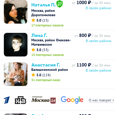
1000 ₽
от
/ за 30 мин.
Наталья П.
В своём районе
Москва, район
Дорогомилово
5.0
(15)
17 повторных заказов
Лена Г.
800 ₽
от
/ за 30 мин.
Москва, район Очаково-
В своём районе
Матвеевское
5.0
(33)
15 повторных заказов
Анастасия Г.
1100 ₽
от
/ за 30 мин.
Балашихинский район
В своём районе
5.0
(124)
51 повторный заказ
О нас говорят »