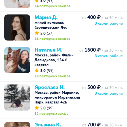
5.0
(43)
14 повторных заказов
Мария Д.
400 ₽
от
/ за 30 мин.
жилой комплекс
В своём районе
Середневский Лес
5.0
(37)
16 повторных заказов
Наталья М.
1600 ₽
от
/ за 30 мин.
Москва, район Фили-
В своём районе
Давыдково, 124-й
квартал
5.0
(55)
19 повторных заказов
Ярослава Н.
500 ₽
от
/ за 30 мин.
Москва, район Марьино,
В своём районе
микрорайон Марьинский
Парк, квартал 42Б
5.0
(99)
32 повторных заказа
Эльвина К.
700 ₽
от
/ за 30 мин.