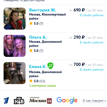
Виктория Ж.
690 ₽
от
/ за 30 мин.
Москва, Южнопортовый
В своём районе
район
5.0
(7)
Ольга А.
290 ₽
от
/ за 30 мин.
Москва, Даниловский
В своём районе
район
5.0
(7)
700 ₽
от
/ за 30 мин.
Елена К.
В своём районе
Москва, Даниловский
район
5.0
(11)
3 повторных заказа
О нас говорят »