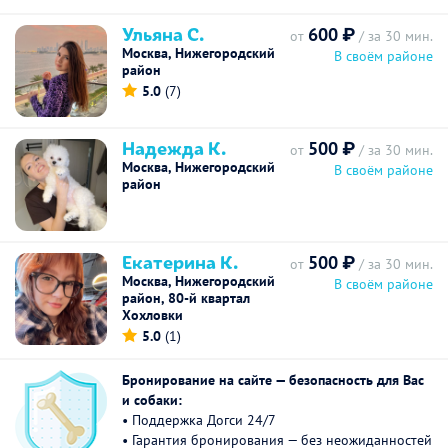
Ульяна С.
600 ₽
от
/ за 30 мин.
Москва, Нижегородский
В своём районе
район
5.0
(7)
Надежда К.
500 ₽
от
/ за 30 мин.
Москва, Нижегородский
В своём районе
район
Екатерина К.
500 ₽
от
/ за 30 мин.
Москва, Нижегородский
В своём районе
район, 80-й квартал
Хохловки
5.0
(1)
Бронирование на сайте — безопасность для Вас
и собаки:
• Поддержка Догси 24/7
• Гарантия бронирования — без неожиданностей