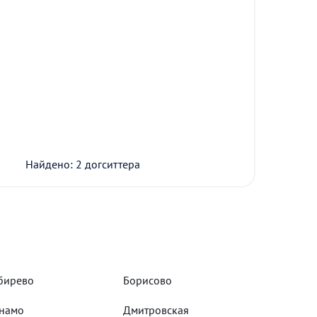
Найдено: 2 догситтера
бирево
Борисово
намо
Дмитровская