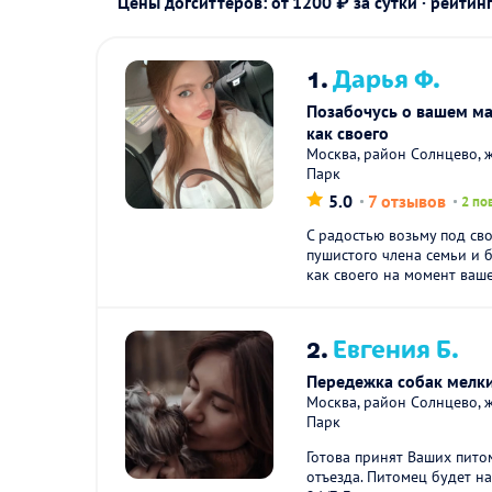
Цены догситтеров: от 1200 ₽ за сутки · рейтин
1.
Дарья Ф.
Позабочусь о вашем ма
как своего
Москва, район Солнцево, 
Парк
5.0
7 отзывов
2 по
С радостью возьму под св
пушистого члена семьи и 
как своего на момент вашег
2.
Евгения Б.
Передежка собак мелк
Москва, район Солнцево, 
Парк
Готова принят Ваших пито
отъезда. Питомец будет н