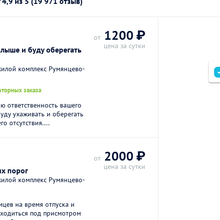
г
4,9
из 5 (19 971 отзыв)
1200 ₽
от
цена за сутки
лыше и буду оберегать
жилой комплекс Румянцево-
вторных заказа
ою ответственность вашего
буду ухаживать и оберегать
о отсутствия....
2000 ₽
от
цена за сутки
их порог
жилой комплекс Румянцево-
мцев на время отпуска и
аходиться под присмотром