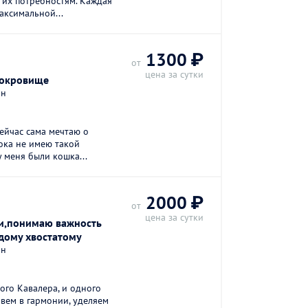
к их потребностям. Каждая
аксимальной...
1300 ₽
от
цена за сутки
сокровище
он
сейчас сама мечтаю о
ока не имею такой
у меня были кошка...
2000 ₽
от
цена за сутки
и,понимаю важность
дому хвостатому
он
ого Кавалера, и одного
вем в гармонии, уделяем