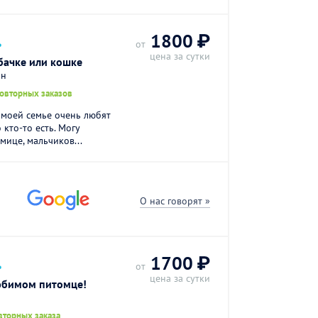
.
1800 ₽
от
цена за сутки
бачке или кошке
он
повторных заказов
В моей семье очень любят
кто-то есть. Могу
мице, мальчиков...
О нас говорят »
.
1700 ₽
от
цена за сутки
юбимом питомце!
вторных заказа