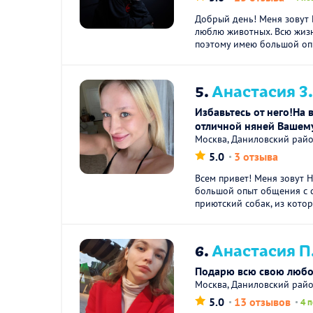
Добрый день! Меня зовут К
люблю животных. Всю жиз
поэтому имею большой опы
5.
Анастасия З
Избавьтесь от него!На 
отличной няней Вашем
Москва, Даниловский рай
5.0
3 отзыва
Всем привет! Меня зовут Н
большой опыт общения с с
приютский собак, из котор
6.
Анастасия П
Подарю всю свою любо
Москва, Даниловский рай
5.0
13 отзывов
4 