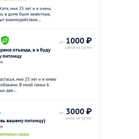
атя, мне 25 лет и я очень
нь в доме были животные,
т взаимодействия...
.
1000 ₽
от
цена за сутки
время отъезда, а я буду
у питомцу
он
астасья, мне 25 лет и я имею
обаками. В моей семье 6
ых две...
.
3000 ₽
от
цена за сутки
вь вашему питомцу)
он
повторных заказа