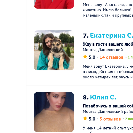
Меня зовут Анастасия, я п
животных. Имею большой 
маленьких, так и крупных 
7.
Екатерина С
Жду в гости вашего лю
Москва, Даниловский
5.0
14 отзывов
1 
Меня зовут Екатерина, у 
взаимодействия с собачк
около четырех лет, учусь н
8.
Юлия С.
Позабочусь о вашей со
Москва, Даниловский райо
5.0
5 отзывов
2 по
У меня 14-летний опыт ух