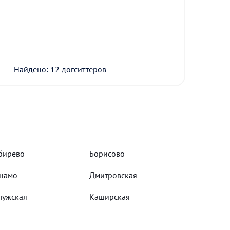
Найдено: 12 догситтеров
бирево
Борисово
намо
Дмитровская
лужская
Каширская