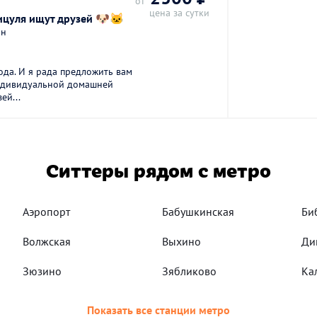
от
цена за сутки
цуля ищут друзей 🐶🐱
он
 года. И я рaда прeдложить вам
индивидуальной домашней
ей...
Ситтеры рядом с метро
Аэропорт
Бабушкинская
Би
Волжская
Выхино
Ди
Зюзино
Зябликово
Ка
Показать все станции метро