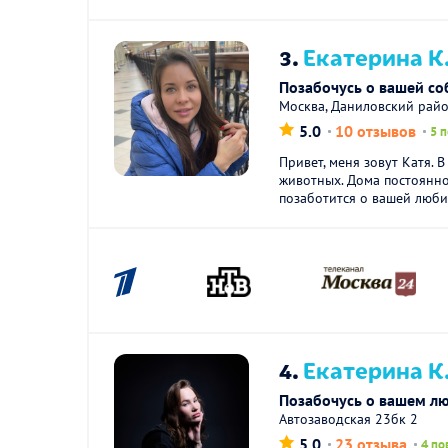
3.
Екатерина К
Позабочусь о вашей со
Москва, Даниловский рай
5.0
10 отзывов
5 
Привет, меня зовут Катя. 
животных. Дома постоянно 
позаботится о вашей люби
4.
Екатерина К
Позабочусь о вашем л
Автозаводская 23бк 2
5.0
23 отзыва
4 по