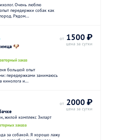
сихолог. Очень люблю
опыт передержки собак как
пород. Рядом...
.
1500 ₽
от
цена за сутки
бимца 🐶
повторный заказ
меня большой опыт
ами: передержками занимаюсь
а кинолога и...
2000 ₽
от
цена за сутки
бачке
н, жилой комплекс Зиларт
вторных заказа
ода за собакой. Я хорошо лажу