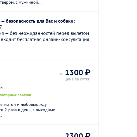
твером, с мужчиной...
— безопасность для Вас и собаки:
7
ия — без неожиданностей перед вылетом
 входит бесплатная онлайн-консультация
1300 ₽
от
цена за сутки
он
повторных заказов
теплотой и любовью жду
ки 2 раза в день, в выходные
.
2300 ₽