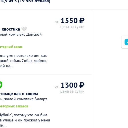
г
4,9
из 5 (19 963 отзыва)
1550 ₽
от
цена за сутки
 хвостика 🤍
илой комплекс Донской
вторный заказ
ина уже несколько лет как
жкой собак. Cобaк люблю,
ой на...
1300 ₽
от
цена за сутки
томце как о своем
н, жилой комплекс Зиларт
овторных заказов
Чубайс", потому что он был
а улице и он прожил у меня
и...