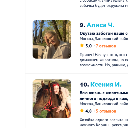
с собаками, внимательна 
собачка будет окружена м
9.
Алиса Ч.
Окутаю заботой ваше 
Москва, Даниловский рай
5.0
7 отзывов
Привет! Начну с того, что 
домашнем животном, но п
возможности. Но, раньше, 
10.
Ксения И.
Всю жизнь с животным
личного подхода к каж
Москва, Даниловский рай
4.8
5 отзывов
Хозяйка одного воспитанн
нежного Корниш-рекса, жи