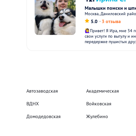
Малышки помски и шпи
Москва, Даниловский рай
5.0
3 отзыва
🙋‍♀️Привет! Я Ира, мне 34
свои уcлуги по выгулу и 
перeдepжкe пушиcтыx друз
Автозаводская
Академическая
ВДНХ
Войковская
Домодедовская
Жулебино