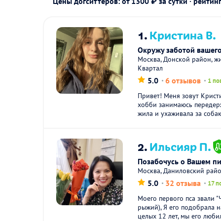
Цены догситтеров: от 1300 ₽ за сутки · рейтин
1.
Кристина В.
Окружу заботой вашего
Москва, Донской район, ж
Квартал
5.0
6 отзывов
1 по
Привет! Меня зовут Крист
хобби занимаюсь передер
жила и ухаживала за собак
2.
Ильсияр П.
Позабочусь о Вашем пи
Москва, Даниловский райо
5.0
32 отзыва
17 п
Моего первого пса звали "
рыжий), Я его подобрала н
целых 12 лет, мы его любил