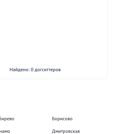
Найдено: 0 догситтеров
бирево
Борисово
намо
Дмитровская