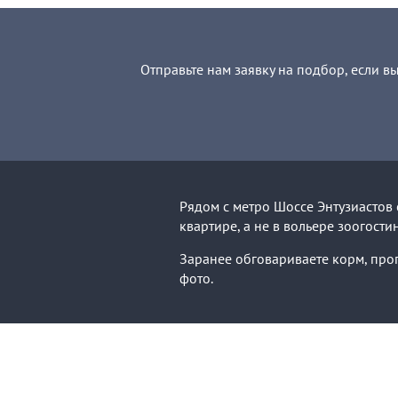
Отправьте нам заявку на подбор, если в
Рядом с метро Шоссе Энтузиасто
квартире, а не в вольере зоогости
Заранее обговариваете корм, прог
фото.