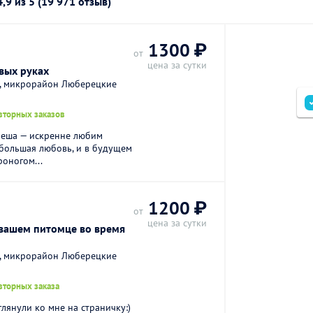
4,9
из 5 (19 971 отзыв)
.
1300 ₽
от
цена за сутки
вых руках
а, микрорайон Люберецкие
вторных заказов
Леша — искренне любим
большая любовь, и в будущем
роногом...
1200 ₽
от
цена за сутки
 вашем питомце во время
а, микрорайон Люберецкие
вторных заказа
глянули ко мне на страничку:)