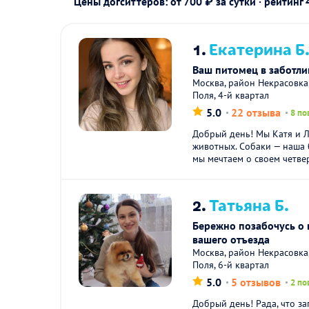
Цены догситтеров: от 700 ₽ за сутки · рейтинг
1.
Екатерина Б
Ваш питомец в заботли
Москва, район Некрасовк
Поля, 4-й квартал
5.0
22 отзыва
8 по
Добрый день! Мы Катя и 
животных. Собаки — наша 
мы мечтаем о своем четве
2.
Татьяна Б.
Бережно позабочусь о
вашего отъезда
Москва, район Некрасовк
Поля, 6-й квартал
5.0
5 отзывов
2 по
Добрый день! Рада, что за