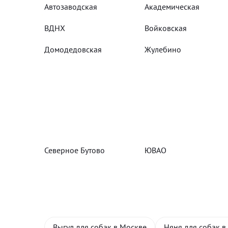
Автозаводская
Академическая
ВДНХ
Войковская
Домодедовская
Жулебино
Северное Бутово
ЮВАО
Выгул для собак в Москве
Няня для собак в