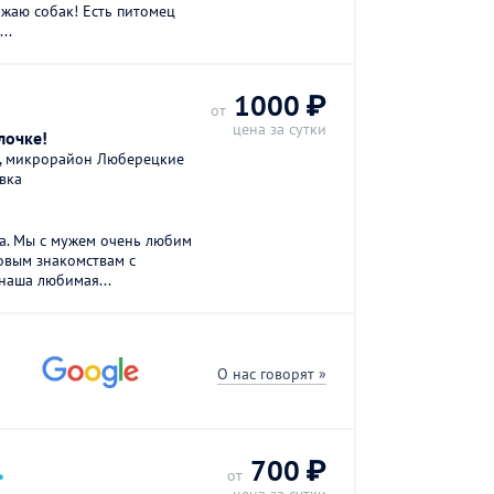
ожаю собак! Есть питомец
..
1000 ₽
от
цена за сутки
лочке!
а, микрорайон Люберецкие
вка
а. Мы с мужем очень любим
овым знакомствам с
наша любимая...
О нас говорят »
.
700 ₽
от