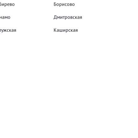
бирево
Борисово
намо
Дмитровская
лужская
Каширская