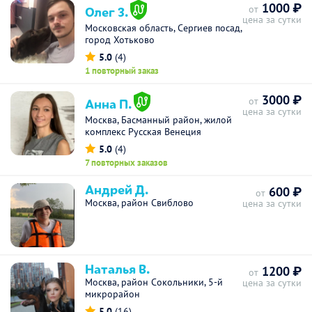
1000 ₽
Олег З.
от
цена за сутки
Московская область, Сергиев посад,
город Хотьково
5.0
(4)
1 повторный заказ
3000 ₽
Анна П.
от
цена за сутки
Москва, Басманный район, жилой
комплекс Русская Венеция
5.0
(4)
7 повторных заказов
Андрей Д.
600 ₽
от
Москва, район Свиблово
цена за сутки
Наталья В.
1200 ₽
от
Москва, район Сокольники, 5-й
цена за сутки
микрорайон
5.0
(16)