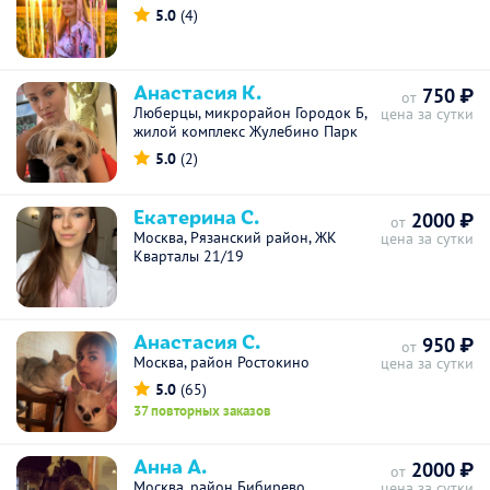
5.0
(4)
Анастасия К.
750 ₽
от
Люберцы, микрорайон Городок Б,
цена за сутки
жилой комплекс Жулебино Парк
5.0
(2)
Екатерина С.
2000 ₽
от
Москва, Рязанский район, ЖК
цена за сутки
Кварталы 21/19
Анастасия С.
950 ₽
от
Москва, район Ростокино
цена за сутки
5.0
(65)
37 повторных заказов
Анна А.
2000 ₽
от
Москва, район Бибирево
цена за сутки