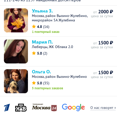
Ульяна З.
2000 ₽
от
Москва, район Выхино-Жулебино,
цена за сутки
микрорайон 5А Жулебина
4.8
(16)
1 повторный заказ
Мария П.
1500 ₽
от
Люберцы, ЖК Облака 2.0
цена за сутки
5.0
(2)
Ольга О.
1500 ₽
от
Москва, район Выхино-Жулебино
цена за сутки
5.0
(35)
5 повторных заказов
О нас говорят »