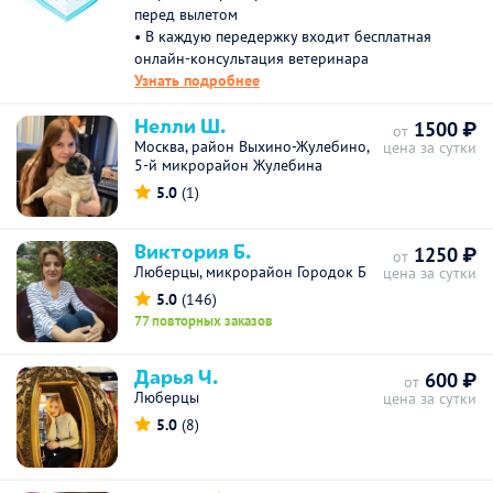
перед вылетом
• В каждую передержку входит бесплатная
онлайн-консультация ветеринара
Узнать подробнее
Нелли Ш.
1500 ₽
от
Москва, район Выхино-Жулебино,
цена за сутки
5-й микрорайон Жулебина
5.0
(1)
Виктория Б.
1250 ₽
от
Люберцы, микрорайон Городок Б
цена за сутки
5.0
(146)
77 повторных заказов
Дарья Ч.
600 ₽
от
Люберцы
цена за сутки
5.0
(8)