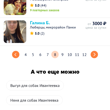
5.0
(44)
9 повторных заказов
Галина Б.
3000 ₽
от
Люберцы, микрорайон Панки
цена за сутки
5.0
(2)
4
5
6
7
8
9
10
11
12
А что еще можно
Выгул для собак Ивантеевка
Няня для собак Ивантеевка