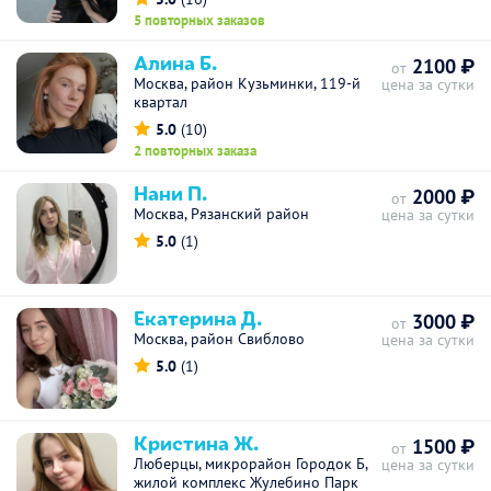
5 повторных заказов
Алина Б.
2100 ₽
от
Москва, район Кузьминки, 119-й
цена за сутки
квартал
5.0
(10)
2 повторных заказа
Нани П.
2000 ₽
от
Москва, Рязанский район
цена за сутки
5.0
(1)
Екатерина Д.
3000 ₽
от
Москва, район Свиблово
цена за сутки
5.0
(1)
Кристина Ж.
1500 ₽
от
Люберцы, микрорайон Городок Б,
цена за сутки
жилой комплекс Жулебино Парк