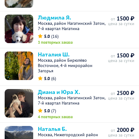
Людмила Я.
1500 ₽
от
Москва, район Нагатинский Затон,
цена за сутки
7-й квартал Нагатина
5.0
(16)
3 повторных заказа
Наталия Ш.
1500 ₽
от
Москва, район Бирюлёво
цена за сутки
Восточное, 4-й микрорайон
Загорья
5.0
(6)
Диана и Юра Х.
2500 ₽
от
Москва, район Нагатинский Затон,
цена за сутки
7-й квартал Нагатина
5.0
(7)
4 повторных заказа
Наталья Б.
2000 ₽
от
Москва, Нижегородский район
цена за сутки