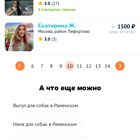
5.0
(27)
8 повторных заказов
Екатерина Ж.
1500 ₽
от
Москва, район Лефортово
цена за сутки
5.0
(3)
6
7
8
9
10
11
12
13
14
А что еще можно
Выгул для собак в Раменском
Няня для собак в Раменском