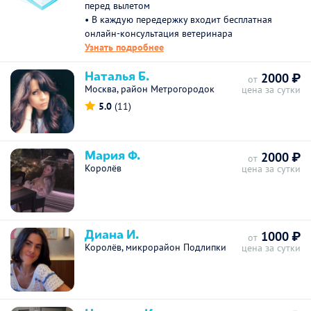
перед вылетом
• В каждую передержку входит бесплатная
онлайн-консультация ветеринара
Узнать подробнее
Наталья Б.
2000 ₽
от
Москва, район Метрогородок
цена за сутки
5.0
(11)
Мария Ф.
2000 ₽
от
Королёв
цена за сутки
Диана И.
1000 ₽
от
Королёв, микрорайон Подлипки
цена за сутки