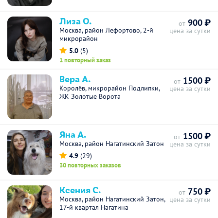
Лиза О.
900 ₽
от
Москва, район Лефортово, 2-й
цена за сутки
микрорайон
5.0
(5)
1 повторный заказ
Вера А.
1500 ₽
от
Королёв, микрорайон Подлипки,
цена за сутки
ЖК Золотые Ворота
Яна А.
1500 ₽
от
Москва, район Нагатинский Затон
цена за сутки
4.9
(29)
30 повторных заказов
Ксения С.
750 ₽
от
Москва, район Нагатинский Затон,
цена за сутки
17-й квартал Нагатина