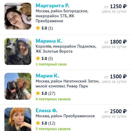
Маргарита Р.
1250 ₽
от
Москва, район Богородское,
цена за сутки
микрорайон 37Б, ЖК
Преображение
5.0
(1)
Марина К.
1800 ₽
от
Королёв, микрорайон Подлипки,
цена за сутки
ЖК Золотые Ворота
5.0
(5)
1 повторный заказ
Мария К.
1500 ₽
от
Москва, район Нагатинский Затон,
цена за сутки
жилой комплекс Ривер Парк
5.0
(27)
6 повторных заказов
Елена Ф.
2500 ₽
от
Москва, район Преображенское
цена за сутки
5.0
(12)
5 повторных заказов