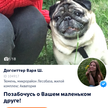
1/18
Догситтер Варя Ш.
ID 104917
Тюмень, микрорайон Лесобаза, жилой
комплекс Акватория
Позабочусь о Вашем маленьком
друге!