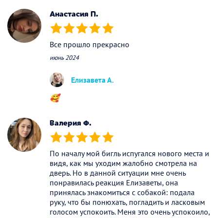
Анастасия П.
(*)
(*)
(*)
(*)
(*)
Все прошло прекрасно
июнь 2024
Елизавета А.
🥰
Валерия Ф.
(*)
(*)
(*)
(*)
(*)
По началу мой бигль испугался нового места и
видя, как мы уходим жалобно смотрела на
дверь. Но в данной ситуации мне очень
понравилась реакция Елизаветы, она
принялась знакомиться с собакой: подала
руку, что бы понюхать, погладить и ласковым
голосом успокоить. Меня это очень успокоило,