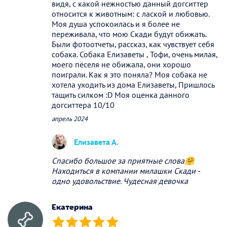
видя, с какой нежностью данный догситтер
относится к животным: с лаской и любовью.
Моя душа успокоилась и я более не
переживала, что мою Скади будут обижать.
Были фотоотчеты, рассказ, как чувствует себя
собака. Собака Елизаветы , Тофи, очень милая,
моего пёселя не обижала, они хорошо
поиграли. Как я это поняла? Моя собака не
хотела уходить из дома Елизаветы, Пришлось
тащить силком :D Моя оценка данного
догситтера 10/10
апрель 2024
Елизавета А.
Спасибо большое за приятные слова🤗
Находиться в компании милашки Скади -
одно удовольствие. Чудесная девочка
Екатерина
(*)
(*)
(*)
(*)
(*)