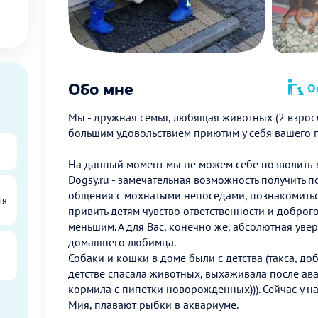
Обо мне
Оп
Мы - дружная семья, любящая животных (2 взрослых
большим удовольствием приютим у себя вашего 
На данный момент мы не можем себе позволить за
Dogsy.ru - замечательная возможность получить 
общения с мохнатыми непоседами, познакомитьс
ля
привить детям чувство ответственности и доброг
меньшим. А для Вас, конечно же, абсолютная увер
домашнего любимца.
Собаки и кошки в доме были с детства (такса, доб
детстве спасала животных, выхаживала после ава
кормила с пипетки новорожденных))). Сейчас у 
Мия, плавают рыбки в аквариуме.
ы