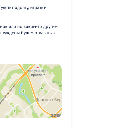
улять подолгу, играть и
енок или по каким-то другим
ынуждены будем отказать в