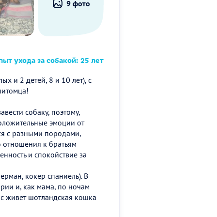
9 фото
ыт ухода за собакой: 25 лет
 и 2 детей, 8 и 10 лет), с
питомца!
вести собаку, поэтому,
положительные эмоции от
я с разными породами,
о отношения к братьям
енность и спокойствие за
ерман, кокер спаниель). В
рии и, как мама, по ночам
нас живет шотландская кошка