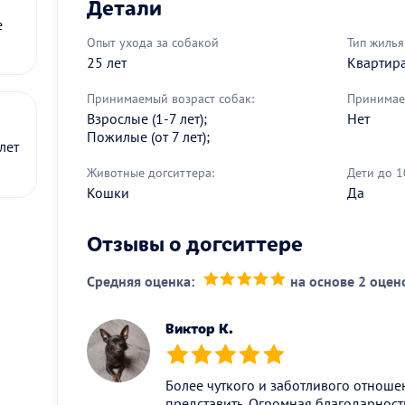
Детали
е
Опыт ухода за собакой
Тип жилья
25 лет
Квартир
Принимаемый возраст собак:
Принимае
Взрослые (1-7 лет);
Нет
Пожилые (от 7 лет);
лет
Животные догситтера:
Дети до 1
Кошки
Да
Отзывы о догситтере
Средняя оценка:
на основе 2 оцен
(*)
(*)
(*)
(*)
(*)
Виктор К.
(*)
(*)
(*)
(*)
(*)
Более чуткого и заботливого отноше
представить. Огромная благодарность