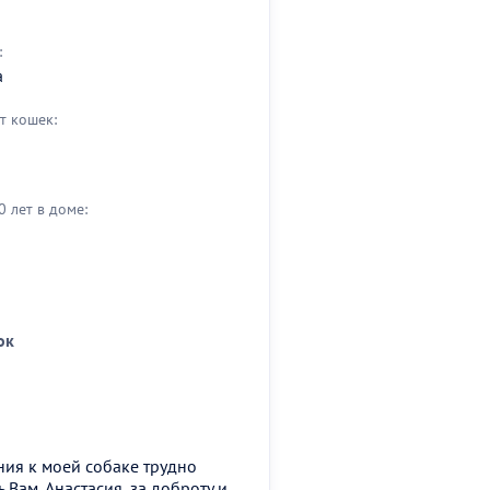
:
а
т кошек:
0 лет в доме:
ок
ния к моей собаке трудно
 Вам, Анастасия, за доброту и