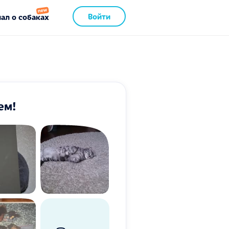
Войти
ал о собаках
ем!