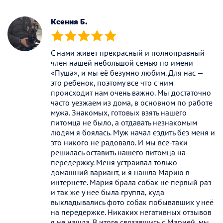
(*)
(*)
(*)
(*)
(*)
Ксения Б.
(*)
(*)
(*)
(*)
(*)
С нами живет прекрасный и полноправный
член нашей небольшой семью по имени
«Пуша», и мы её безумно любим. Для нас —
это ребенок, поэтому все что с ним
происходит нам очень важно. Мы достаточно
часто уезжаем из дома, в основном по работе
мужа. Знакомых, готовых взять нашего
питомца не было, а отдавать незнакомым
людям я боялась. Муж начал ездить без меня и
это никого не радовало. И мы все-таки
решилась оставить нашего питомца на
передержку. Меня устраивал только
домашний вариант, и я нашла Марию в
интернете. Мария брала собак не первый раз
и так же у нее была группа, куда
выкладывались фото собак побывавших у неё
на передержке. Никаких негативных отзывов
я не нашла. В итоге связавшись с Марией, мы