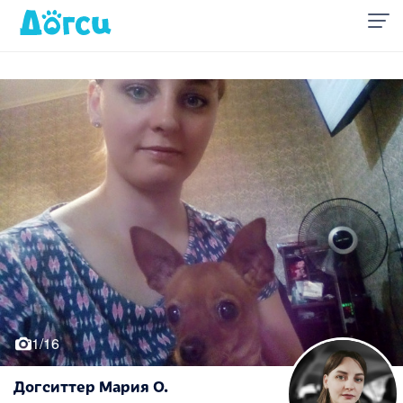
1/16
Догситтер Мария О.