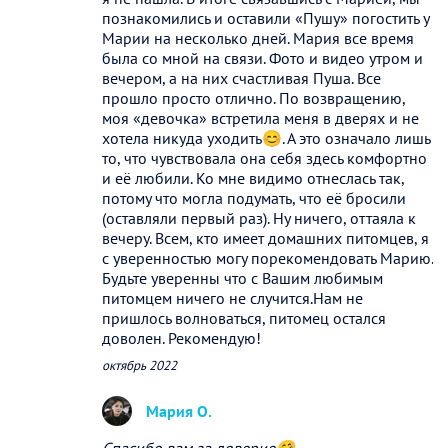
познакомились и оставили «Пушу» погостить у
Марии на несколько дней. Мария все время
была со мной на связи. Фото и видео утром и
вечером, а на них счастливая Пуша. Все
прошло просто отлично. По возвращению,
моя «девочка» встретила меня в дверях и не
хотела никуда уходить😊. А это означало лишь
то, что чувствовала она себя здесь комфортно
и её любили. Ко мне видимо отнеслась так,
потому что могла подумать, что её бросили
(оставляли первый раз). Ну ничего, оттаяла к
вечеру. Всем, кто имеет домашних питомцев, я
с уверенностью могу порекомендовать Марию.
Будьте уверенны что с Вашим любимым
питомцем ничего не случится.Нам не
пришлось волноваться, питомец остался
доволен. Рекомендую!
октябрь 2022
Мария О.
Спасибо вам за доверие🤗