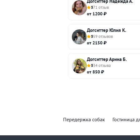
Догситтер Надежда А.
5
71 отзыв
от 1200 ₽
Догситтер Юлия К.
5
59 отзывов
от 2150 ₽
Догситтер Арина Б.
5
34 отзыва
от 850 ₽
Передержка собак
Гостиница д