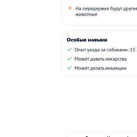
На передержке будут други
животные
Особые навыки
Опыт ухода за собаками: 15 
Может давать лекарства
Может делать инъекции