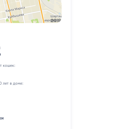
:
а
т кошек:
0 лет в доме:
ки