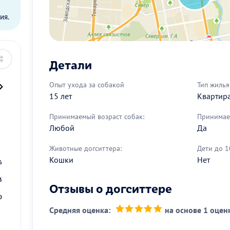
ия.
Детали
Опыт ухода за собакой
Тип жилья
15 лет
Квартир
Принимаемый возраст собак:
Принимае
Любой
Да
2
9
Животные догситтера:
Дети до 1
Кошки
Нет
6
3
Отзывы о догситтере
0
Средняя оценка:
на основе 1 оцен
(*)
(*)
(*)
(*)
(*)