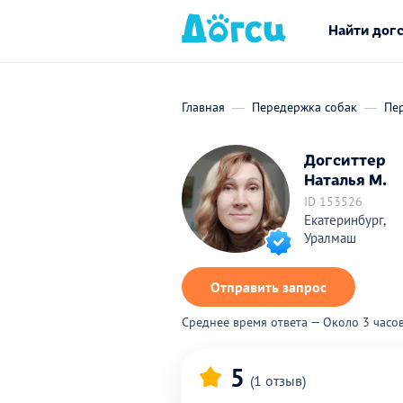
Найти дог
Главная
Передержка собак
Пе
Догситтер
Наталья М.
ID 153526
Екатеринбург,
Уралмаш
Отправить запрос
Среднее время ответа — Около 3 часо
5
(1 отзыв)