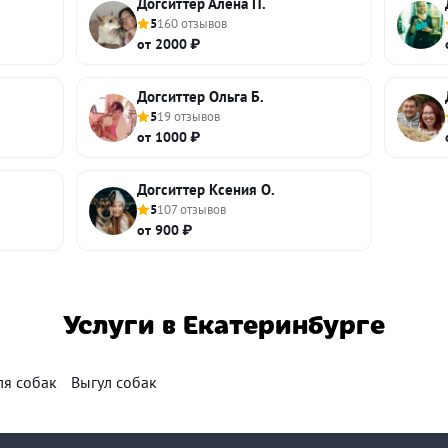
Догситтер Алена П.
5
160 отзывов
от 2000 ₽
Догситтер Ольга Б.
5
19 отзывов
от 1000 ₽
Догситтер Ксения О.
5
107 отзывов
от 900 ₽
Услуги в Екатеринбурге
ля собак
Выгул собак