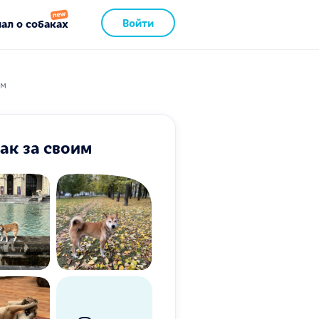
Войти
ал о собаках
им
ак за своим