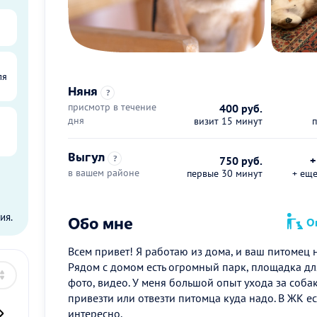
ля
Няня
?
присмотр в течение
400 руб.
дня
визит 15 минут
Выгул
?
750 руб.
+
в вашем районе
первые 30 минут
+ ещ
ы
ия.
Обо мне
Оп
Всем привет! Я работаю из дома, и ваш питомец н
Рядом с домом есть огромный парк, площадка дл
фото, видео. У меня большой опыт ухода за соба
привезти или отвезти питомца куда надо. В ЖК ес
интересно.