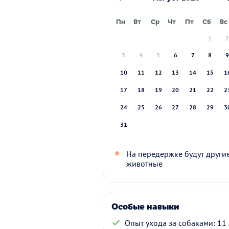
Пн
Вт
Ср
Чт
Пт
Сб
Вс
1
3
4
5
6
7
8
10
11
12
13
14
15
1
17
18
19
20
21
22
2
24
25
26
27
28
29
3
31
На передержке будут други
животные
Особые навыки
Опыт ухода за собаками: 11 