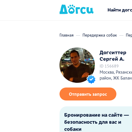
Найти дог
Главная
Передержка собак
Пе
Догситтер
Сергей А.
ID 156689
Москва, Рязанск
район, ЖК Балан
Отправить запрос
Бронирование на сайте —
безопасность для вас и
собаки