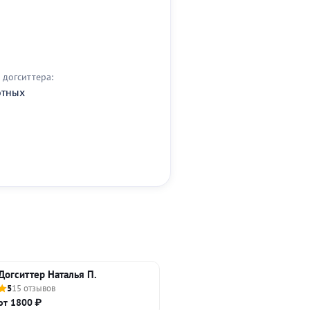
догситтера:
отных
Догситтер Наталья П.
5
15 отзывов
от 1800 ₽