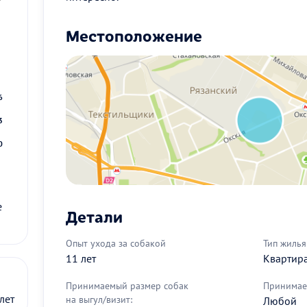
Местоположение
2
9
6
3
0
е
Детали
Опыт ухода за собакой
Тип жилья
11 лет
Квартир
Принимаемый размер собак
Принимае
лет
на выгул/визит:
Любой