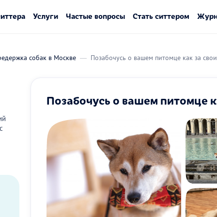
ситтера
Услуги
Частые вопросы
Стать ситтером
Журн
редержка собак в Москве
Позабочусь о вашем питомце как за сво
Позабочусь о вашем питомце к
ий
с