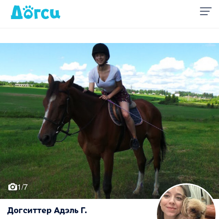
1/7
Догситтер Адэль Г.