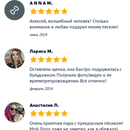
A N N A M.
(*)
(*)
(*)
(*)
(*)
Алексей, волшебный человек! Столько
внимания и любви подарил моему песелю!
июнь 2024
Лариса М.
(*)
(*)
(*)
(*)
(*)
Оставляли щенка, она быстро подружилась с
бульдожком. Получали фото/видео о ее
времяпрепровождении. Всё отлично!
февраль 2024
Анастасия Л.
(*)
(*)
(*)
(*)
(*)
Очень приятная пара с прекрасным пёсиком!
Мой Лорд даже не заметил, как я убежала)