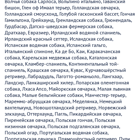
Волчья собака Сарлоса, Вольпино итальяно, Гаванский
бишон, Глен оф Имаал терьер, Голландская овчарка,
Голландский смоусхонд, Голубой гасконский бассет, Гончая
Гамильтона, Грейхаунд, Гренландская собака, Грюнендаль,
Гурдбасар, Датско-шведская фермерская собака,
Дратхаар, Евразиер, Ирландский водяной спаниель,
Ирландский красный сеттер, Исландская собака,
Испанская водяная собака, Испанский гальго,
Итальянский спиноне, Ка де Бо, Каи, Каракачанская
собака, Карельская медвежья собака, Каталонская
овчарка, Кламбер-спаниель, Континентальный той-
спаниель, Крашская овчарка, Кувас, Курчавошёрстный
ретривер, Лабрадудль, Лаготто-романьоло, Лангхаар,
Ландсир, Ланкаширский хилер, Лопарская оленегонная
собака, Лхаса Апсо, Майоркская овчарка, Малая львиная
собака, Малые бельгийские собаки, Манчестер-терьер,
Мареммо-абруццкая овчарка, Меделянка, Немецкий
вахтельхунд, Новошотландский ретривер, Норвежский
элкхаунд, Оттерхаунд, Пагль, Пикардийская овчарка,
Пиренейская овчарка, Польская гончая, Польская
низинная овчарка, Польская подгалянская овчарка,
Польский огар, Португальская водяная собака,
Португальская овчарка, Прямошёрстный ретривер, Пули,