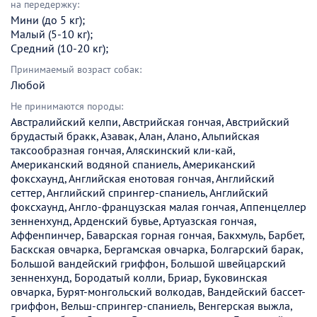
на передержку:
Мини (до 5 кг);
Малый (5-10 кг);
Средний (10-20 кг);
Принимаемый возраст собак:
Любой
Не принимаются породы:
Австралийский келпи, Австрийская гончая, Австрийский
брудастый бракк, Азавак, Алан, Алано, Альпийская
таксообразная гончая, Аляскинский кли-кай,
Американский водяной спаниель, Американский
фоксхаунд, Английская енотовая гончая, Английский
сеттер, Английский спрингер-спаниель, Английский
фоксхаунд, Англо-французская малая гончая, Аппенцеллер
зенненхунд, Арденский бувье, Артуазская гончая,
Аффенпинчер, Баварская горная гончая, Бакхмуль, Барбет,
Баскская овчарка, Бергамская овчарка, Болгарский барак,
Большой вандейский гриффон, Большой швейцарский
зенненхунд, Бородатый колли, Бриар, Буковинская
овчарка, Бурят-монгольский волкодав, Вандейский бассет-
гриффон, Вельш-спрингер-спаниель, Венгерская выжла,