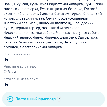
Пуми, Пхунсан, Румынская карпатская овчарка, Румынская
миоритская овчарка, Русская цветная болонка, Русский
охотничий спаниель, Салюки, Силихем-терьер, Словацкий
копов, Словацкий чувач, Слугги, Суссекс-спаниель,
Тибетский спаниель, Финский лаппхунд, Фландрский
бувье, Чёрный терьер, Чесапик бэй ретривер,
Чехословацкая волчья собака, Чешская пастушья собака,
Чешский терьер, Чинук, Чирнеко дель Этна, Эштрельская
овчарка, Якутская лайка, дворняга, Петербургская
орхидея, а австралийская овчарка
Принимает кошек:
Нет
Животные догситтера:
Собаки
Дети до 10 лет в доме:
Нет
Постоянный присмотр
?