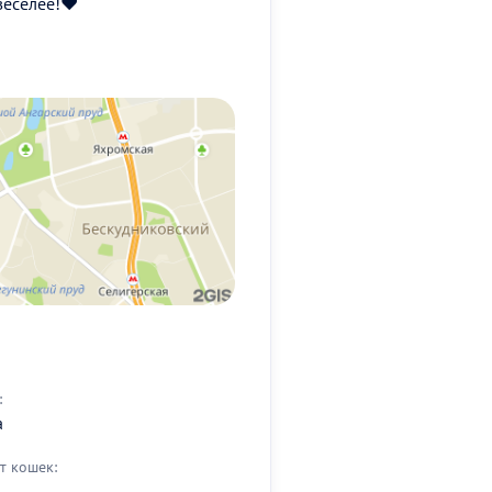
веселее!♥️
:
а
т кошек: