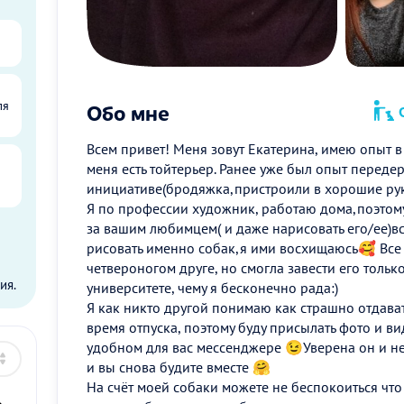
ля
Обо мне
О
Всем привет! Меня зовут Екатерина, имею опыт в 
меня есть тойтерьер. Ранее уже был опыт переде
инициативе(бродяжка,пристроили в хорошие руки
Я по профессии художник, работаю дома,поэтому
за вашим любимцем( и даже нарисовать его/ее)
рисовать именно собак,я ими восхищаюсь🥰 Все 
ы
четвероногом друге, но смогла завести его только
ия.
университете, чему я бесконечно рада:)
Я как никто другой понимаю как страшно отдават
время отпуска, поэтому буду присылать фото и в
удобном для вас мессенджере 😉Уверена он и не
и вы снова будите вместе 🤗
На счёт моей собаки можете не беспокоиться что 