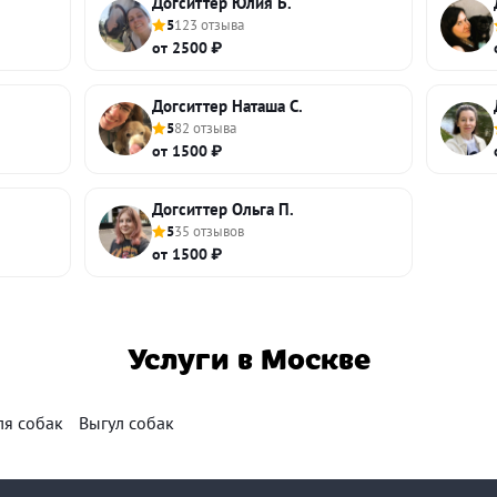
Догситтер Юлия Б.
5
123 отзыва
от 2500 ₽
Догситтер Наташа С.
5
82 отзыва
от 1500 ₽
Догситтер Ольга П.
5
35 отзывов
от 1500 ₽
Услуги в Москве
ля собак
Выгул собак