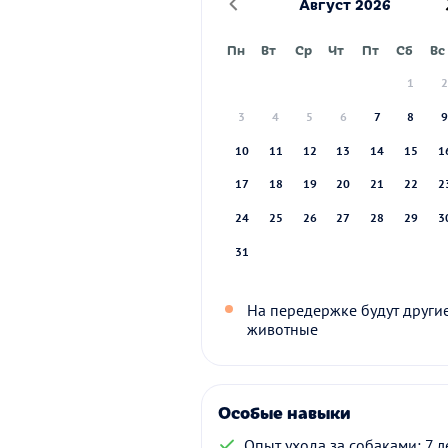
Август 2026
Пн
Вт
Ср
Чт
Пт
Сб
Вс
1
3
4
5
6
7
8
10
11
12
13
14
15
1
17
18
19
20
21
22
2
24
25
26
27
28
29
3
31
На передержке будут други
животные
Особые навыки
Опыт ухода за собаками: 7 л