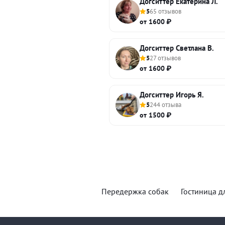
Догситтер Екатерина Л.
5
65 отзывов
от 1600 ₽
Догситтер Светлана В.
5
27 отзывов
от 1600 ₽
Догситтер Игорь Я.
5
244 отзыва
от 1500 ₽
Передержка собак
Гостиница д