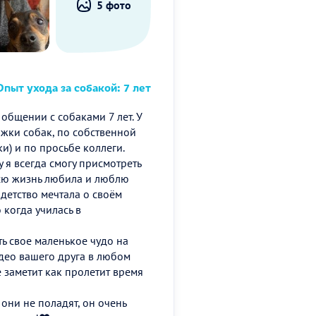
5 фото
пыт ухода за собакой: 7 лет
общении с собаками 7 лет. У
ржки собак, по собственной
) и по просьбе коллеги.
 я всегда смогу присмотреть
всю жизнь любила и люблю
детство мечтала о своём
 когда училась в
ь свое маленькое чудо на
идео вашего друга в любом
 заметит как пролетит время
они не поладят, он очень