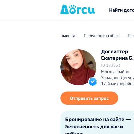
Найти дог
Главная
Передержка собак
Пе
Догситтер
Екатерина Б.
ID 173833
Москва, район
Западное Дегуни
12-й микрорайо
Отправить запрос
Бронирование на сайте —
безопасность для вас и
собаки