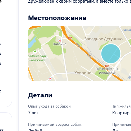
дружелюбен к своим собратьям, а вместе только 
Местоположение
2
9
6
3
0
е
Детали
Опыт ухода за собакой
Тип жилья
7 лет
Квартир
Принимаемый возраст собак:
Принимае
ет
Любой
Да