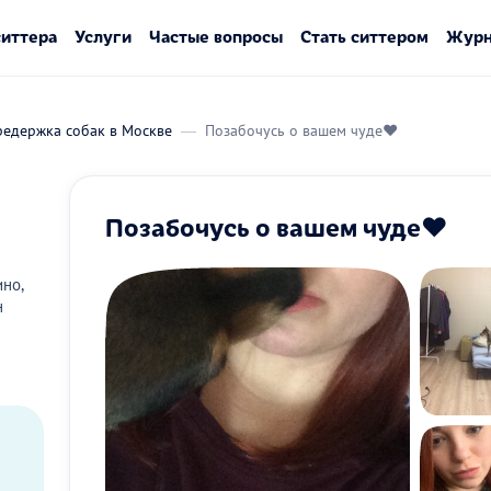
ситтера
Услуги
Частые вопросы
Стать ситтером
Журн
редержка собак в Москве
Позабочусь о вашем чуде♥️
Позабочусь о вашем чуде♥️
но,
н