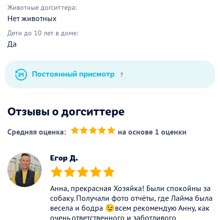
Животные догситтера:
Нет животных
Дети до 10 лет в доме:
Да
Постоянный присмотр
?
Отзывы о догситтере
Средняя оценка:
на основе 1 оценки
(*)
(*)
(*)
(*)
(*)
Егор Д.
(*)
(*)
(*)
(*)
(*)
Анна, прекрасная Хозяйка! Были спокойны за
собаку. Получали фото отчёты, где Лайма была
весела и бодра 😉всем рекомендую Анну, как
очень ответственного и заботливого