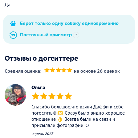
Да
Берет только одну собаку единовременно
Постоянный присмотр
?
Отзывы о догситтере
Средняя оценка:
на основе 26 оценок
(*)
(*)
(*)
(*)
(*)
Ольга
(*)
(*)
(*)
(*)
(*)
Спасибо большое,что взяли Даффи к себе
погостить☺️🫶 Сразу было видно хорошее
отношение 👌 Всегда были на связи и
присылали фотографии ☺️
апрель 2026