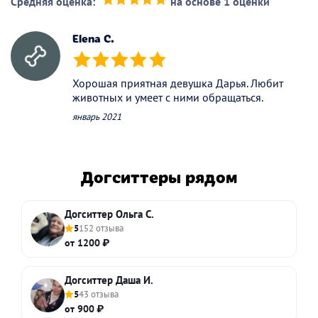
Средняя оценка:
на основе 1 оценки
(*)
(*)
(*)
(*)
(*)
Elena C.
(*)
(*)
(*)
(*)
(*)
Хорошая приятная девушка Дарья. Любит
животных и умеет с ними обращаться.
январь 2021
Догситтеры рядом
Догситтер Ольга С.
5
152 отзыва
от 1200 ₽
Догситтер Даша И.
5
43 отзыва
от 900 ₽