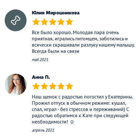
Юлия Мирошникова
(*)
(*)
(*)
(*)
(*)
Все было хорошо. Молодая пара очень
приятная, игрались питомцем, заботились и
всячески скрашивали разлуку нашему малышу.
Всегда были на связи
май 2021
Анна П.
(*)
(*)
(*)
(*)
(*)
Наш щенок с радостью погостил у Екатерины.
Прожил отпуск в обычном режиме: кушал,
спал, играл - без стрессов и переживаний) С
радостью обратимся к Кате при следующей
необходимости! ☺️
апрель 2021