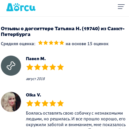
Отзывы о догситтере Татьяна Н. (19740) из Санкт-
Петербурга
Средняя оценка:
на основе 15 оценок
(*)
(*)
(*)
(*)
(*)
Павел М.
(*)
(*)
(*)
(*)
(*)
август 2018
Olka V.
(*)
(*)
(*)
(*)
(*)
Боялась оставлять свою собачку с незнакомыми
людьми, но решилась. И все прошло хорошо, его
окружили заботой и вниманием, мне показалось