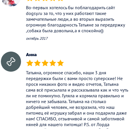
(*)
(*)
(*)
(*)
(*)
Во-первых хотелось бы поблагодарить сайт
dogsy.ru за то, что у них работают такие
замечательные люди,а во вторых выразить
огромную благодарность Татьяне за передержку
,собака была довольна,а я спокойна))
октябрь 2017
Анна
(*)
(*)
(*)
(*)
(*)
Татьяна, огромное спасибо, наши 3 дня
передержки были с вами просто суперские! Не
прося никаких фото и видео отчетов, Татьяна
сама всё присылала и рассказывала как и что чуть
ли не поминутно. Гуляла и кормила правильно и
ничего не забывала. Татьяна на столько
добрейший человек, не возразила, что наш
питомец её игрушку забрал и она подарила даже
нам! СПАСИБО, отзывчивой и самой заботливой
няней для нашего питомца! P.S. от Лорда