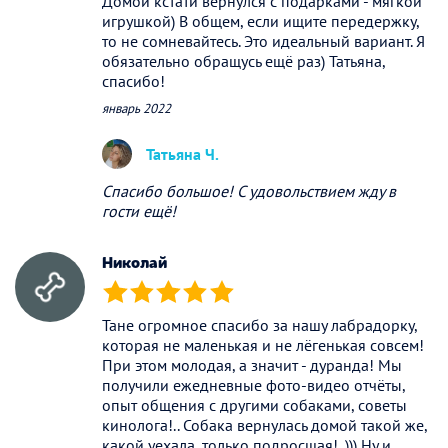
Домой кстати вернулся с подарками - мягкой
игрушкой) В общем, если ищите передержку,
то не сомневайтесь. Это идеальный вариант. Я
обязательно обращусь ещё раз) Татьяна,
спасибо!
январь 2022
Татьяна Ч.
Спасибо большое! С удовольствием жду в
гости ещё!
Николай
(*)
(*)
(*)
(*)
(*)
Тане огромное спасибо за нашу лабрадорку,
которая не маленькая и не лёгенькая совсем!
При этом молодая, а значит - дуранда! Мы
получили ежедневные фото-видео отчёты,
опыт общения с другими собаками, советы
кинолога!.. Собака вернулась домой такой же,
какой уехала, только подросшая!..))) Ну и