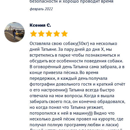
безопасности и хорошо проводит время
февраль 2022
Ксения С.
(*)
(*)
(*)
(*)
(*)
Оставляла свою собаку(30кг) на несколько
дней Татьяне. За пару дней до дня Х, мы
встретились в парке чтобы познакомиться и
обсудить все особенности поведения собаки.
В оговорённый день Татьяна сама забрала, а в
конце привезла пёсика. Во время
передержки, я каждый день получала
фотографии довольного гостя и краткий отчёт
о его настроении)) Татьяна всегда быстро
отвечала на мои вопросы. Когда я вышла
забирать своего пса, он конечно обрадовался,
но когда понял что Татьяна уезжает,
поторопился к ней в машину))) Видно что
несколько дней пёсик провел на курорте, где
получал полную программу любви и ласки)