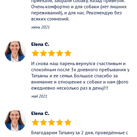
приехали, забрали собаку, назад привезли.
Очень комфортно и для собаки (нет лишних
переживаний), и для нас. Рекомендую без
всяких сомнений.
июнь 2021
Elena C.
(*)
(*)
(*)
(*)
(*)
И снова наш парень вернулся счастливым и
спокойным после 3х дневного пребывания у
Татьяны и ее семьи. Большое спасибо за
внимание и отношение к собаке и нам (фото
ежедневно несколько раз в день)!!!
май 2021
Elena C.
(*)
(*)
(*)
(*)
(*)
Благодарим Татьяну за 2 дня, проведённые с