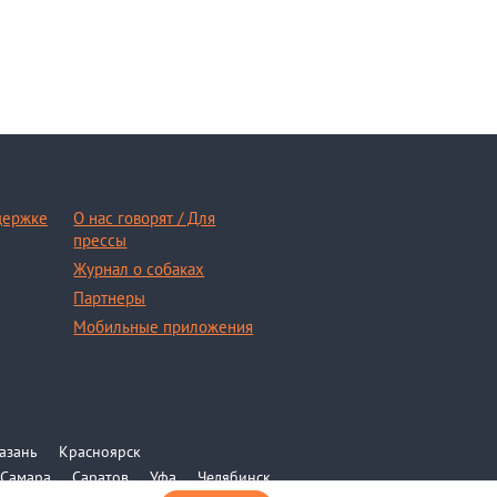
держке
О нас говорят / Для
прессы
Журнал о собаках
Партнеры
Мобильные приложения
азань
Красноярск
Самара
Саратов
Уфа
Челябинск