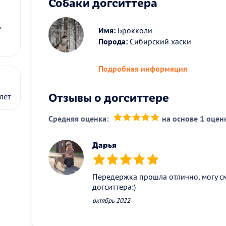
Собаки догситтера
е
Имя:
Брокколи
Порода:
Сибирский хаски
Подробная информация
Отзывы о догситтере
лет
Средняя оценка:
на основе 1 оцен
(*)
(*)
(*)
(*)
(*)
Дарья
(*)
(*)
(*)
(*)
(*)
Передержка прошла отлично, могу с
догситтера:)
октябрь 2022