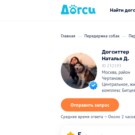
Найти дог
Главная
Передержка собак
Пе
Догситтер
Наталья Д.
ID 232193
Москва, район
Чертаново
Центральное, ж
комплекс Битце
Отправить запрос
Среднее время ответа — Около 2 часо