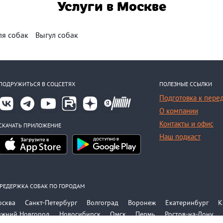
Услуги в Москве
ля собак
Выгул собак
ПОДРУЖИТЬСЯ В СОЦСЕТЯХ
ПОЛЕЗНЫЕ ССЫЛКИ
Подготовка к пере
О компании
Контакты и офис
СКАЧАТЬ ПРИЛОЖЕНИЕ
Наш подкаст
РЕДЕРЖКА СОБАК ПО ГОРОДАМ
осква
Санкт-Петербург
Волгоград
Воронеж
Екатеринбург
К
ижний Новгород
Новосибирск
Омск
Пермь
Ростов-на-Дону