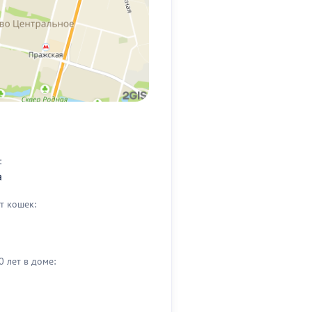
:
а
т кошек:
0 лет в доме: