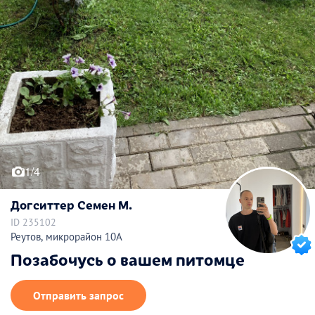
1/4
Догситтер Семен М.
ID 235102
Реутов, микрорайон 10А
Позабочусь о вашем питомце
Отправить запрос