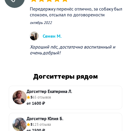
(*)
(*)
(*)
(*)
(*)
Передержку перенёс отлично, за собаку был
спокоен, отсылал по договорености
октябрь 2022
Семен М.
Хороший пёс, достаточно воспитанный и
очень добрый!
Догситтеры рядом
Догситтер Екатерина Л.
5
65 отзывов
от 1600 ₽
Догситтер Юлия Б.
5
123 отзыва
от 2500 ₽