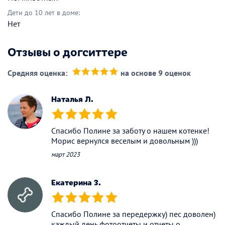
Дети до 10 лет в доме:
Нет
Отзывы о догситтере
Средняя оценка:
на основе 9 оценок
(*)
(*)
(*)
(*)
(*)
Наталья Л.
(*)
(*)
(*)
(*)
(*)
Спасибо Полине за заботу о нашем котенке!
Морис вернулся веселым и довольным )))
март 2023
Екатерина З.
(*)
(*)
(*)
(*)
(*)
Спасибо Полине за передержку) пес доволен)
каждый день фотоотчеты и отчеты о