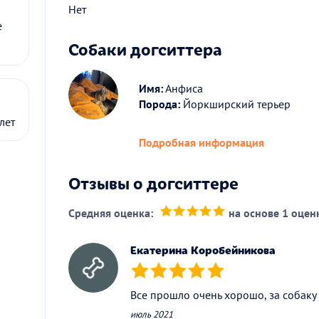
Нет
е
Собаки догситтера
Имя:
Анфиса
Порода:
Йоркширский терьер
лет
Подробная информация
Отзывы о догситтере
Средняя оценка:
на основе 1 оцен
(*)
(*)
(*)
(*)
(*)
Екатерина Коробейникова
(*)
(*)
(*)
(*)
(*)
Все прошло очень хорошо, за собаку
июль 2021