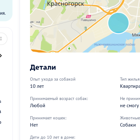
ы
ия.
Детали
Опыт ухода за собакой
Тип жилья
2
10 лет
Квартир
9
Принимаемый возраст собак:
Не прини
6
Любой
не смогу
3
Принимает кошек:
Животные 
0
Нет
Собаки
Дети до 10 лет в доме: