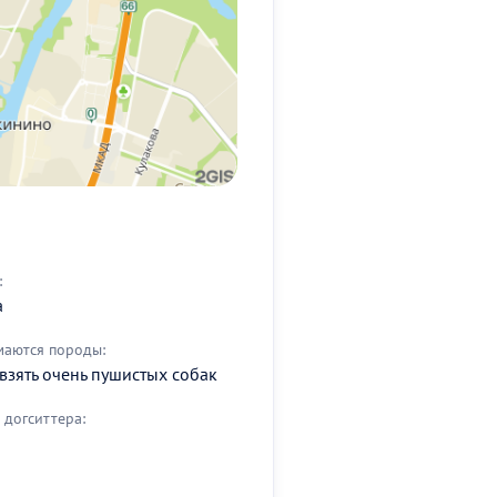
:
а
маются породы:
 взять очень пушистых собак
догситтера: