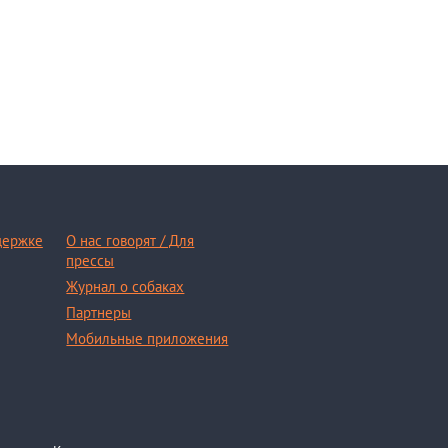
держке
О нас говорят / Для
прессы
Журнал о собаках
Партнеры
Мобильные приложения