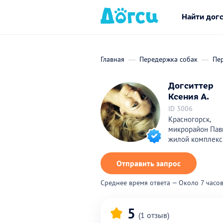
Найти дог
Главная
Передержка собак
Пе
Догситтер
Ксения А.
ID 3006
Красногорск,
микрорайон Пав
жилой комплекс
Отправить запрос
Среднее время ответа — Около 7 часо
5
(1 отзыв)