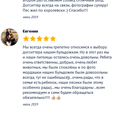
Второй раз оставляем собаку. Отличный уход.
Догситтер всегда на связи, фотографии суперр!
Пес жил по королевски :) Спасибо!!!
июль 2019
Евгения
(*)
(*)
(*)
(*)
(*)
Мы всегда очень трепетно относимся к выбору
догситтера нашим бульдожкам. Но в этот раз мы
и наши питомцы остались очень довольны. Ребята
очень ответственны, добрые, очень любят
животных, мы были спокойны и по фото
мордашки наших бульдожек были довооольны
всегда, тут не ошибешься))...очень рады, что в
семье есть ребенок, наши песики были этому
особенно рады)...мы очень благодарны , всем
рекомендуем и сами будем обращаться
обязательно!!!! 👍🏼👍🏼
июль 2019