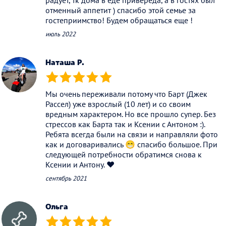
радует, тк дома в еде привереда, а в гостях был
отменный аппетит ) спасибо этой семье за
гостеприимство! Будем обращаться еще !
июль 2022
Наташа Р.
(*)
(*)
(*)
(*)
(*)
Мы очень переживали потому что Барт (Джек
Рассел) уже взрослый (10 лет) и со своим
вредным характером. Но все прошло супер. Без
стрессов как Барта так и Ксении с Антоном :).
Ребята всегда были на связи и направляли фото
как и договаривались 😁 спасибо большое. При
следующей потребности обратимся снова к
Ксении и Антону. ❤️
сентябрь 2021
Ольга