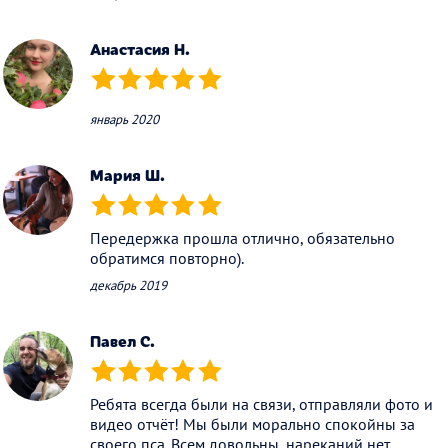
Анастасия Н.
(*)
(*)
(*)
(*)
(*)
январь 2020
Мария Ш.
(*)
(*)
(*)
(*)
(*)
Передержка прошла отлично, обязательно
обратимся повторно).
декабрь 2019
Павел С.
(*)
(*)
(*)
(*)
(*)
Ребята всегда были на связи, отправляли фото и
видео отчёт! Мы были морально спокойны за
своего пса. Всем довольны, нареканий нет,