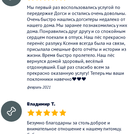
(*)
(*)
(*)
(*)
(*)
Мы первый раз воспользовались услугой по
передержке Догси и остались очень довольны.
Очень быстро нашлись догситеры недалеко от
нашего дома. Мы заранее познакомились у них
дома. Понравились друг другу и со спокойным
сердцем поехали в отпуск. Наш пёс прекрасно
перенёс разлуку. Ксения всегда была на связи,
присылала смешные фото отчёты и истории из
жизни. Время быстро пролетело. Наш пёс
вернулся домой здоровый, весёлый
отдохнувший. Ещё раз спасибо всем за
прекрасно оказанную услугу! Теперь мы ваши
поклонники навечно♥️♥️♥️
февраль 2021
Владимир Т.
(*)
(*)
(*)
(*)
(*)
Безумно благодарны за столь доброе и
внимательное отношение к нашему питомцу.