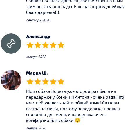
Собакен остался доволен, соответственно и мы
этим несказанно рады. Еще раз огромаднейшая
благодарочка!!!
сентябрь 2020
Александр
(*)
(*)
(*)
(*)
(*)
январь 2020
Мария Ш.
(*)
(*)
(*)
(*)
(*)
Моя собака Зорька уже второй раз была на
передержке у Ксении и Антона - очень рада, что
им с ней удалось найти общий язык! Ситтеры
всегда на связи, поэтому передержка прошла
спокойно для меня, и наверняка очень
комфортно для собаки 😊
январь 2020