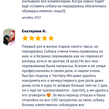
учитывали все комментарии. Когда нужно будет
ещё оставить собаку на передержку, обязательно
обращусь именно сюда!))
декабрь 2022
Екатерина К.
(*)
(*)
(*)
(*)
(*)
Первый раз в жизни отдала своего такса, на
передержку. Собака у меня очень привязана ко
мне, и я безумно переживала как он перенесет
разлуку, хоть и не долгую (4 дня). Но все мои
переживания были напрасны. Ксения и её семья
профессионалы в своём деле, и нашли очень
быстро подход к Честеру. Им даже удалось
накормить его к вечеру первого дня (хотя даже
дома, если я куда то уезжаю больше чем на 2 дня,
он к еде не притрагавается - грустит), а им удалось
его уговорить 😍. За весь период отпуска я была
спокойна на все 100 процентов за свою собаку.
Ксения ответственно соблюдала все