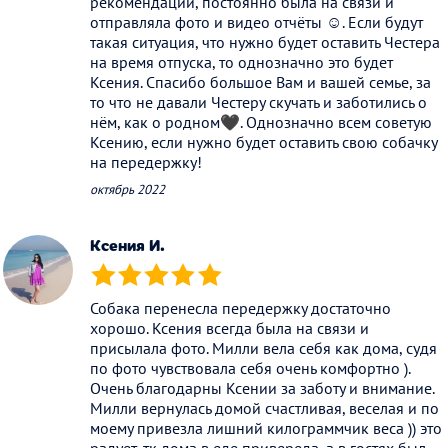
рекомендации, постоянно была на связи и
отправляла фото и видео отчёты ☺️. Если будут
такая ситуация, что нужно будет оставить Честера
на время отпуска, то однозначно это будет
Ксения. Спасибо большое Вам и вашей семье, за
то что не давали Честеру скучать и заботились о
нём, как о родном🖤. Однозначно всем советую
Ксению, если нужно будет оставить свою собачку
на передержку!
октябрь 2022
Ксения И.
(*)
(*)
(*)
(*)
(*)
Собака перенесла передержку достаточно
хорошо. Ксения всегда была на связи и
присылала фото. Милли вела себя как дома, судя
по фото чувствовала себя очень комфортно ).
Очень благодарны Ксении за заботу и внимание.
Милли вернулась домой счастливая, веселая и по
моему привезла лишний килограммчик веса )) это