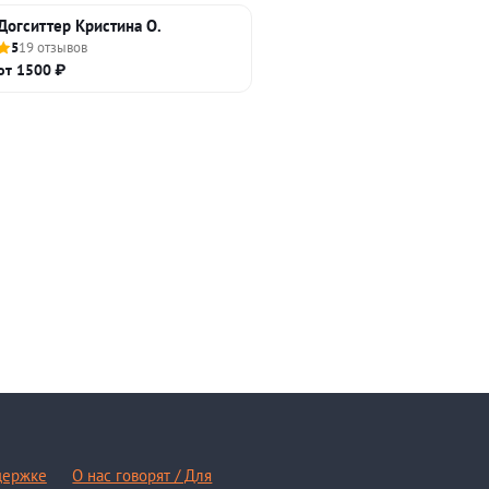
Догситтер Кристина О.
5
19 отзывов
от 1500 ₽
держке
О нас говорят / Для