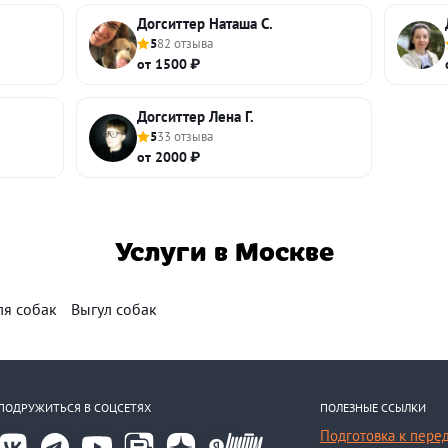
Догситтер Наташа С.
5
82 отзыва
от 1500 ₽
Догситтер Лена Г.
5
33 отзыва
от 2000 ₽
Услуги в Москве
ля собак
Выгул собак
ПОДРУЖИТЬСЯ В СОЦСЕТЯХ
ПОЛЕЗНЫЕ ССЫЛКИ
Подготовка к пере