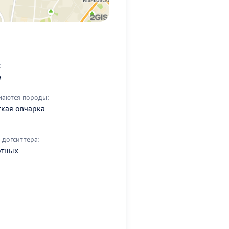
:
а
маются породы:
кая овчарка
догситтера:
отных