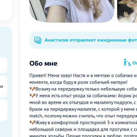
Анастасия отправляет ежедневные фо
Обо мне
Оп
Привет! Меня зовут Настя и я мечтаю о собачке и
момента, когда буду в роли собачьей матери!
ля
🐶Возьму на передержку только небольшую соба
🐶У меня есть опыт ухода за собачками: йорик ро
мной во время их отъездов и мальтипу подруги, с
брали на передержку мальтезе, с которой у мен
match, поэтому можно считать, что опыт передерж
🐶Живу в комфортной просторной 3-х комнатной
небольшой скверик и площадка для прогулки с с
ы
минутах ходьбы. Пешие прогулки я люблю, поэтом