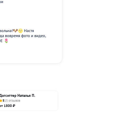
ки
овольна!🐶🌝 Настя
да вовремя фото и видео,
ОЕ 🌷
Догситтер Наталья П.
5
15 отзывов
от 1800 ₽