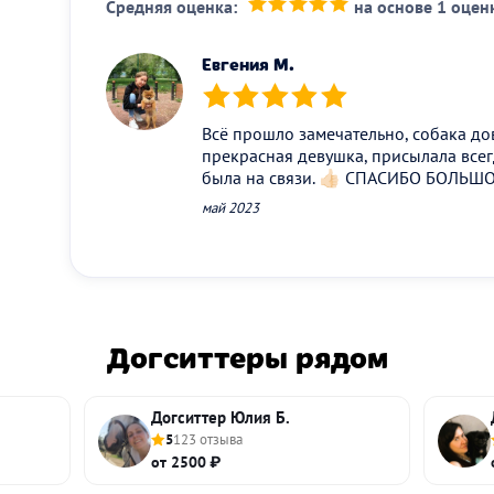
Средняя оценка:
на основе 1 оцен
(*)
(*)
(*)
(*)
(*)
Евгения М.
(*)
(*)
(*)
(*)
(*)
Всё прошло замечательно, собака д
прекрасная девушка, присылала всег
была на связи. 👍🏻 СПАСИБО БОЛЬШ
май 2023
Догситтеры рядом
Догситтер Юлия Б.
5
123 отзыва
от 2500 ₽