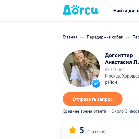
Найти дог
Главная
Передержка собак
Пе
Догситтер
Анастасия Л.
ID 310064
Москва, Хорошё
район
Отправить запрос
Среднее время ответа — Около 3 часо
5
(1 отзыв)