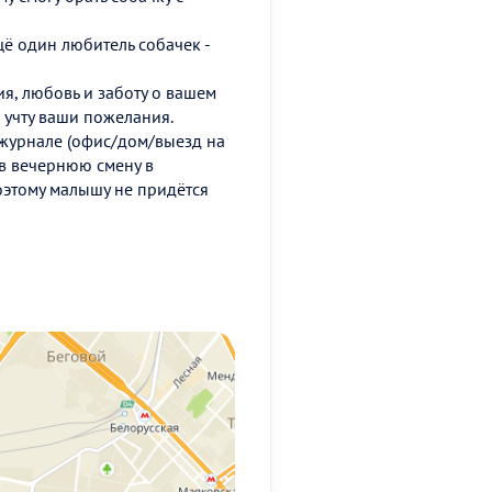
ё один любитель собачек -
я, любовь и заботу о вашем
, учту ваши пожелания.
журнале (офис/дом/выезд на
в вечернюю смену в
поэтому малышу не придётся