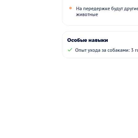
На передержке будут други
животные
Особые навыки
Опыт ухода за собаками: 3 г