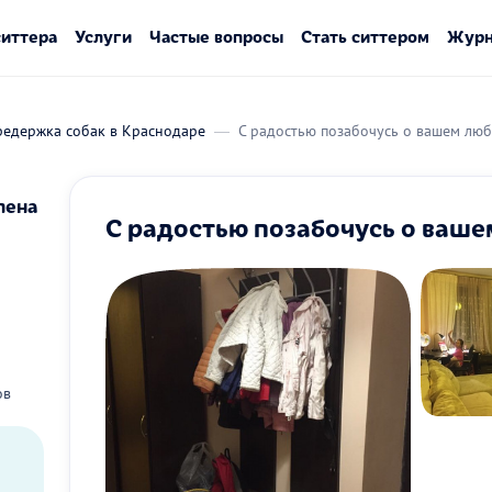
ситтера
Услуги
Частые вопросы
Стать ситтером
Журн
редержка собак в Краснодаре
С радостью позабочусь о вашем люб
лена
С радостью позабочусь о ваше
ов