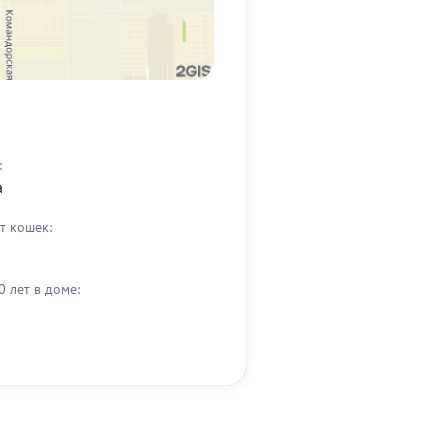
:
а
т кошек:
0 лет в доме: