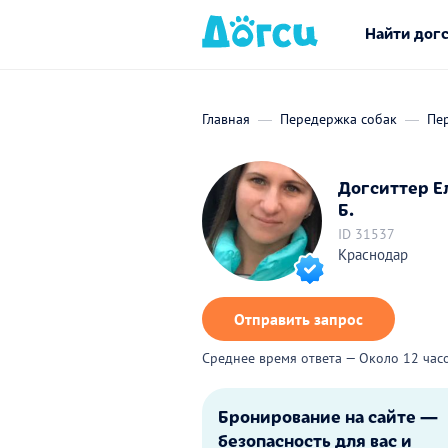
Найти дог
Главная
Передержка собак
Пе
Догситтер Е
Б.
ID 31537
Краснодар
Отправить запрос
Среднее время ответа — Около 12 час
Бронирование на сайте —
безопасность для вас и