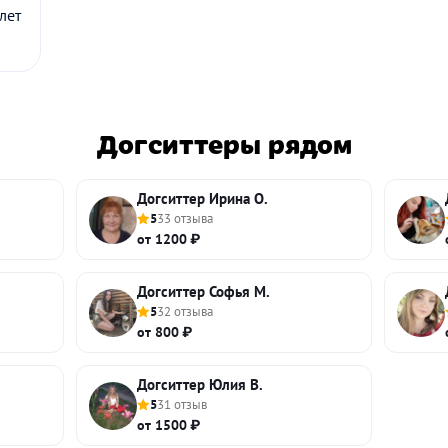
лет
Догситтеры рядом
Догситтер Ирина О.
5
33 отзыва
от 1200 ₽
Догситтер Софья М.
5
32 отзыва
от 800 ₽
Догситтер Юлия В.
5
31 отзыв
от 1500 ₽