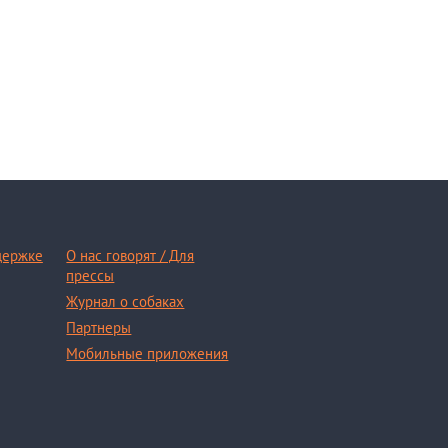
держке
О нас говорят / Для
прессы
Журнал о собаках
Партнеры
Мобильные приложения