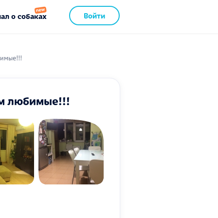
Войти
ал о собаках
имые!!!
м любимые!!!