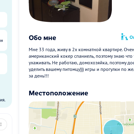
Обо мне
Оп
ля
Мне 33 года, живу в 2х комнатной квартире. Оче
американский кокер спаниель, поэтому знаю что 
ухаживать. Не работаю, домохозяйка, поэтому до
уделить вашему питомцу))) игры и прогулки по же
за день!!!
ы
Местоположение
ия.