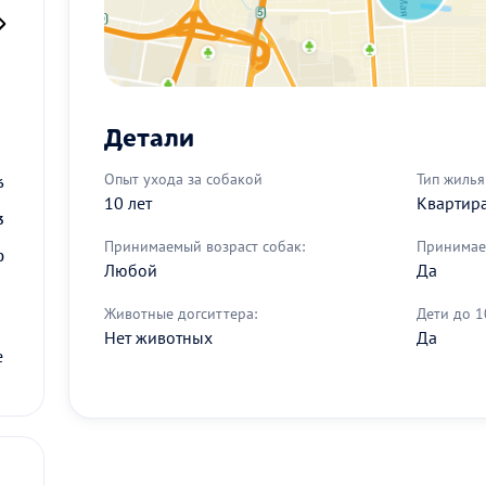
2
Детали
9
Опыт ухода за собакой
Тип жилья
6
10 лет
Квартир
3
Принимаемый возраст собак:
Принимае
0
Любой
Да
Животные догситтера:
Дети до 1
Нет животных
Да
е