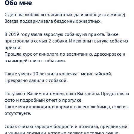
Обо мне
С детства люблю всех животных, да и вообще все живое)
Всегда подкармливала бездомных животных.
В 2019 году взяла взрослую собачку из приюта. Также
пристроила в семью 2 собаки. Имею опыт выгула собак из
приюта.
Прошла курс от кинолога по воспитанию, дрессировке и
взаимодействию с собаками.
Также у меня 10 лет жила кошечка - метис тайской.
Прекрасно ладили с собакой.
Погуляю с Вашим питомцем, пока Вы заняты. Предоставлю
фото и подробный отчет о прогулке.
Также могу приходить и кормить вашего любимца, если вы
отсутствуете.
Собак считаю зарядом бодрости и позитива, преданными
и умными друзьями, которые делают не только лучше