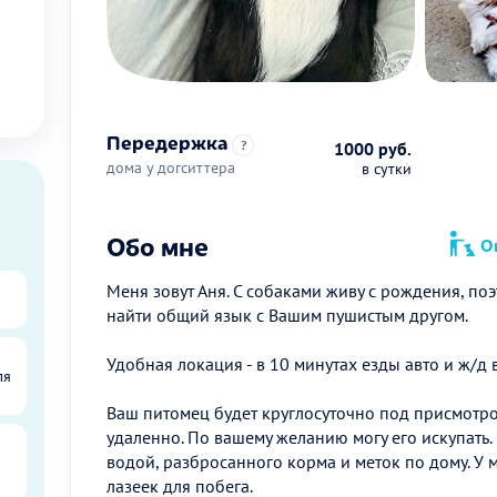
Передержка
?
1000 руб.
дома у догситтера
в сутки
Обо мне
Оп
Меня зовут Аня. С собаками живу с рождения, поэ
найти общий язык с Вашим пушистым другом.
Удобная локация - в 10 минутах езды авто и ж/д
ля
Ваш питомец будет круглосуточно под присмотро
удаленно. По вашему желанию могу его искупать.
водой, разбросанного корма и меток по дому. У 
лазеек для побега.