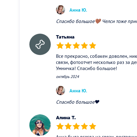
Анна Ю.
Спасибо большое🤎 Челси тоже при
Татьяна
(*)
(*)
(*)
(*)
(*)
Все прекрасно, собакен доволен, ник
связи, фотоотчет несколько раз за д
Умничка! Спасибо большое!
октябрь 2024
Анна Ю.
Спасибо большое❤
Алина Т.
(*)
(*)
(*)
(*)
(*)
Анна была всегда на связи, постоян