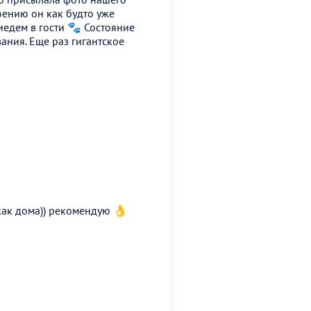
роению он как будто уже
иедем в гости 🐾 Состояние
ания. Еще раз гигантское
 как дома)) рекомендую 👌