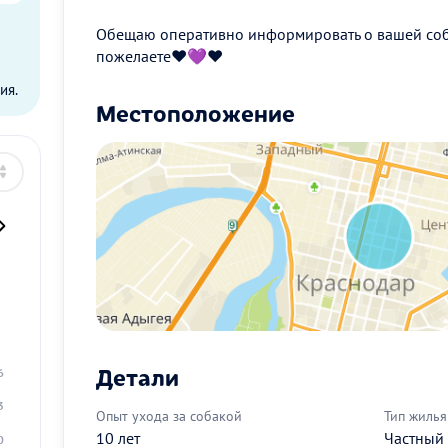
Обещаю оперативно информировать о вашей соба
ы
пожелаете❤💜❤
ия.
Местоположение
2
9
Детали
6
3
Опыт ухода за собакой
Тип жилья
10 лет
Частный
0