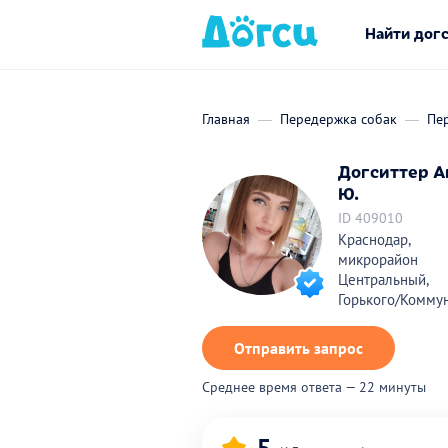
Найти дог
Главная
Передержка собак
Пе
Догситтер А
Ю.
ID 409010
Краснодар,
микрорайон
Центральный,
Горького/Комму
Отправить запрос
Среднее время ответа — 22 минуты