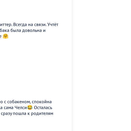
ттер. Всегда на связи. Учтёт
обака была довольна и
е 🤗
о с собакеном, спокойна
да сама Челси😂 Осталась
 сразу пошла к родителям