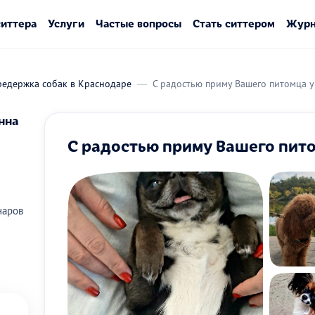
ситтера
Услуги
Частые вопросы
Стать ситтером
Журн
редержка собак в Краснодаре
С радостью приму Вашего питомца у
нна
С радостью приму Вашего пито
наров