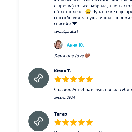
старичка) только забрала, а по наст
обратно хочет 😅 Чуть позже еще пр
спокойствия за пупса и ноль пережив
спасибо ❤️
сентябрь 2024
Анна Ю.
Дени one love🤎
Юлия Т.
(*)
(*)
(*)
(*)
(*)
Спасибо Анне! Батч чувствовал себя
апрель 2024
Тагир
(*)
(*)
(*)
(*)
(*)