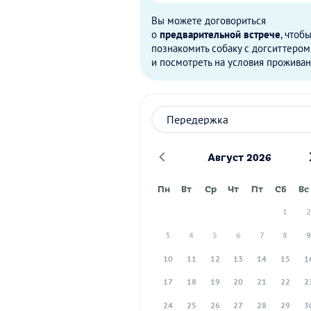
Вы можете договориться
о
предварительной встрече
, чтоб
познакомить собаку с догситтером
и посмотреть на условия проживан
Август 2026
Пн
Вт
Ср
Чт
Пт
Сб
Вс
1
3
4
5
6
7
8
10
11
12
13
14
15
1
17
18
19
20
21
22
2
24
25
26
27
28
29
3