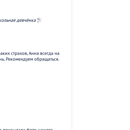
кольная девчёнка🐩
аких страхов, Анна всегда на
ень. Рекомендуем обращаться.
но присылала фото нашего