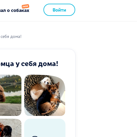
Войти
ал о собаках
 себя дома!
мца у себя дома!