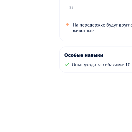
31
На передержке будут други
животные
Особые навыки
Опыт ухода за собаками: 10 