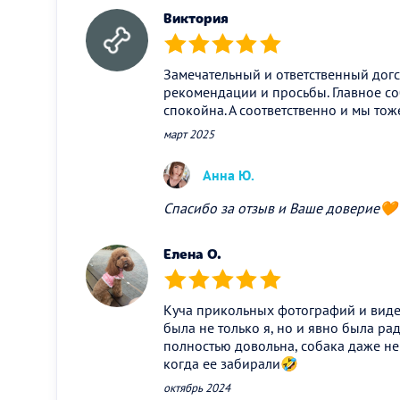
Виктория
(*)
(*)
(*)
(*)
(*)
Замечательный и ответственный догси
рекомендации и просьбы. Главное с
спокойна. А соответственно и мы тож
март 2025
Анна Ю.
Спасибо за отзыв и Ваше доверие🧡
Елена О.
(*)
(*)
(*)
(*)
(*)
Куча прикольных фотографий и виде
была не только я, но и явно была ра
полностью довольна, собака даже не
когда ее забирали🤣
октябрь 2024