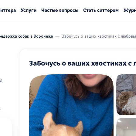
ситтера
Услуги
Частые вопросы
Стать ситтером
Журн
редержка собак в Воронеже
Забочусь о ваших хвостиках с любовью
Забочусь о ваших хвостиках с 
ад
в