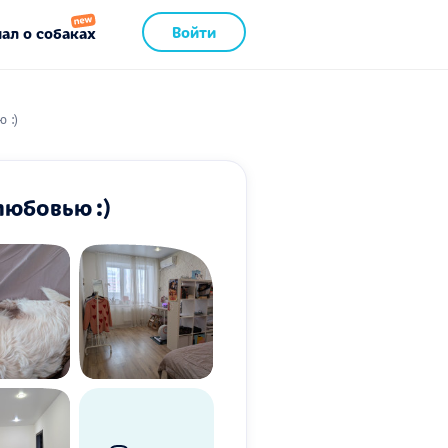
Войти
ал о собаках
 :)
любовью :)