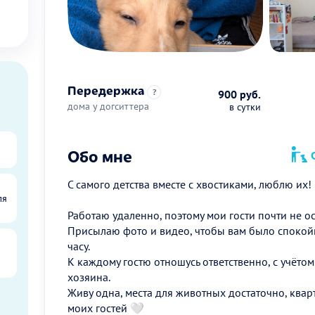
Передержка
?
900 руб.
дома у догситтера
в сутки
Обо мне
О
С самого детства вместе с хвостиками, люблю их!
ля
Работаю удаленно, поэтому мои гости почти не ос
Присылаю фото и видео, чтобы вам было спокойно
часу.
К каждому гостю отношусь ответственно, с учёто
хозяина.
Живу одна, места для животных достаточно, квар
моих гостей 🤍
ы