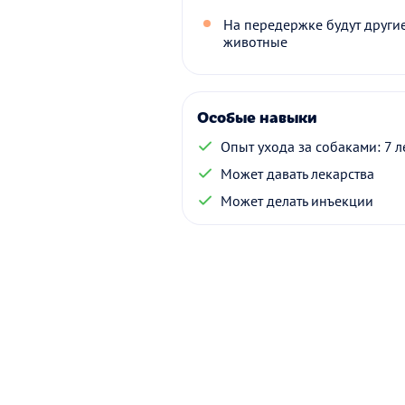
На передержке будут други
животные
Особые навыки
Опыт ухода за собаками: 7 л
Может давать лекарства
Может делать инъекции