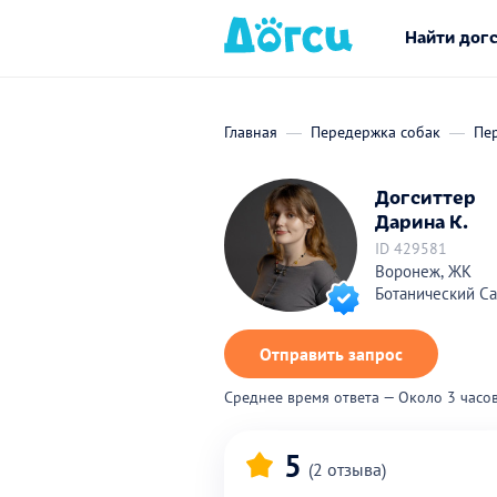
Найти дог
Главная
Передержка собак
Пе
Догситтер
Дарина К.
ID 429581
Воронеж, ЖК
Ботанический С
Отправить запрос
Среднее время ответа — Около 3 часо
5
(2 отзыва)