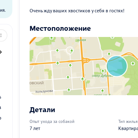
ия.
Очень жду ваших хвостиков у себя в гостях!
Местоположение
2
9
6
Детали
3
0
Опыт ухода за собакой
Тип жилья
7 лет
Квартир