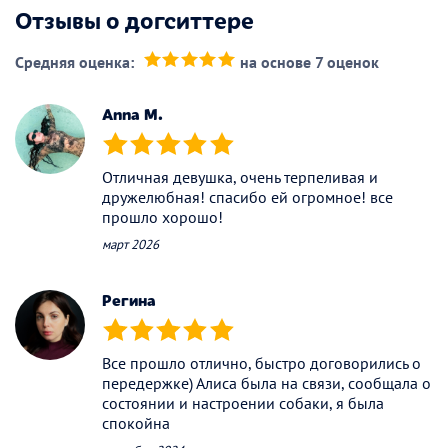
Отзывы о догситтере
Средняя оценка:
на основе 7 оценок
(*)
(*)
(*)
(*)
(*)
Anna M.
(*)
(*)
(*)
(*)
(*)
Отличная девушка, очень терпеливая и
дружелюбная! спасибо ей огромное! все
прошло хорошо!
март 2026
Регина
(*)
(*)
(*)
(*)
(*)
Все прошло отлично, быстро договорились о
передержке) Алиса была на связи, сообщала о
состоянии и настроении собаки, я была
спокойна