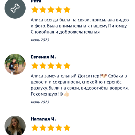
Рита
(*)
(*)
(*)
(*)
(*)
Алиса всегда была на связи, присылала видео
и фото. Была внимательна к нашему Питомцу.
Спокойная и доброжелательная
июнь 2023
Евгения М.
(*)
(*)
(*)
(*)
(*)
Алиса замечательный Догситтер!🐶 Собака в
целости и сохранности, спокойно перенёс
разлуку. Были на связи, видеоотчёты вовремя.
Рекомендую!☺️👍🏻
июнь 2023
Наталия Ч.
(*)
(*)
(*)
(*)
(*)