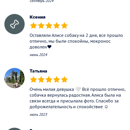
сентябрь 2024
Ксения
(*)
(*)
(*)
(*)
(*)
Оставляли Алисе собаку на 2 дня, все прошло
отлично, мы были спокойны, мокронос
доволен❤️
июнь 2024
Татьяна
(*)
(*)
(*)
(*)
(*)
Очень милая девушка 🤍 Всё прошло отлично,
собачка вернулась радостная. Алиса была на
связи всегда и присылала фото. Спасибо за
доброжелательность и спокойствие ☺️
июль 2023