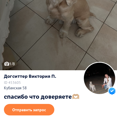
1/8
Догситтер Виктория П.
ID 453605
Кубанская 58
спасибо что доверяете🫶🏼
Отправить запрос