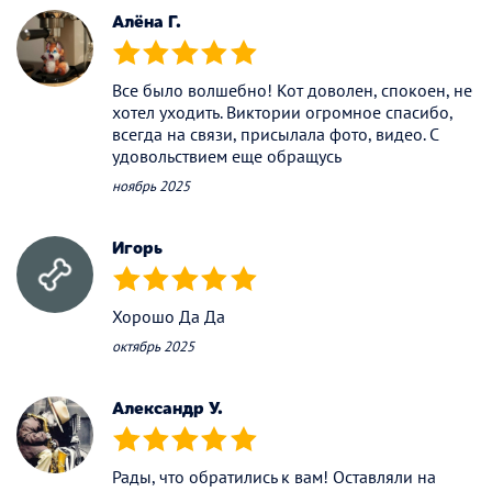
Алёна Г.
(*)
(*)
(*)
(*)
(*)
Все было волшебно! Кот доволен, спокоен, не
хотел уходить. Виктории огромное спасибо,
всегда на связи, присылала фото, видео. С
удовольствием еще обращусь
ноябрь 2025
Игорь
(*)
(*)
(*)
(*)
(*)
Хорошо Да Да
октябрь 2025
Алекcандр У.
(*)
(*)
(*)
(*)
(*)
Рады, что обратились к вам! Оставляли на