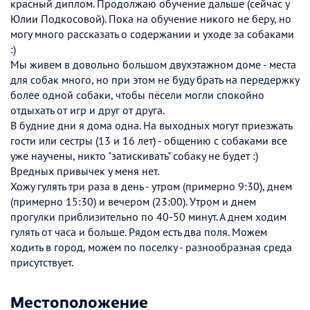
красный диплом. Продолжаю обучение дальше (сейчас у
Юлии Подкосовой). Пока на обучение никого не беру, но
могу много рассказать о содержании и уходе за собаками
:)
Мы живем в довольно большом двухэтажном доме - места
для собак много, но при этом не буду брать на передержку
более одной собаки, чтобы пёсели могли спокойно
отдыхать от игр и друг от друга.
В будние дни я дома одна. На выходных могут приезжать
гости или сестры (13 и 16 лет) - общению с собаками все
уже научены, никто "затискивать" собаку не будет :)
Вредных привычек у меня нет.
Хожу гулять три раза в день - утром (примерно 9:30), днем
(примерно 15:30) и вечером (23:00). Утром и днем
прогулки приблизительно по 40-50 минут. А днем ходим
гулять от часа и больше. Рядом есть два поля. Можем
ходить в город, можем по поселку - разнообразная среда
присутствует.
Местоположение