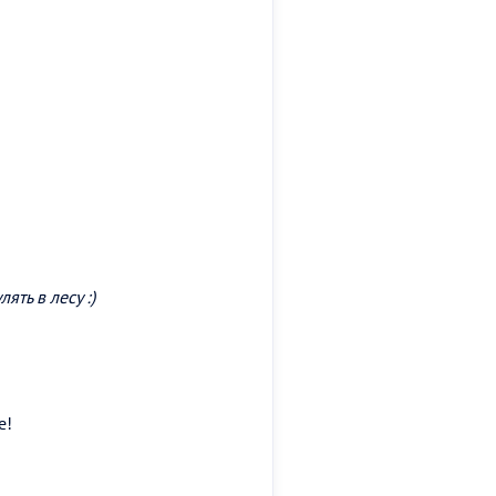
ть в лесу :)
е!