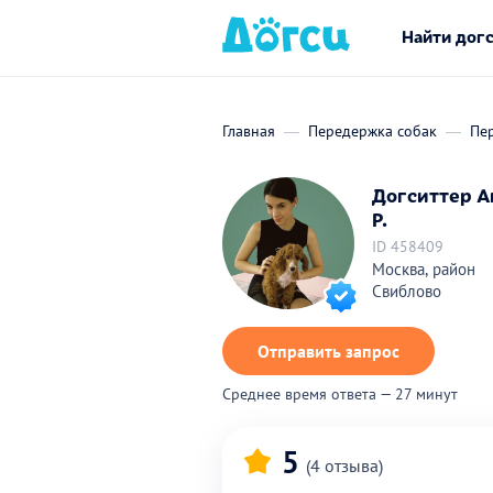
Найти дог
Главная
Передержка собак
Пе
Догситтер А
Р.
ID 458409
Москва, район
Свиблово
Отправить запрос
Среднее время ответа — 27 минут
5
(4 отзыва)