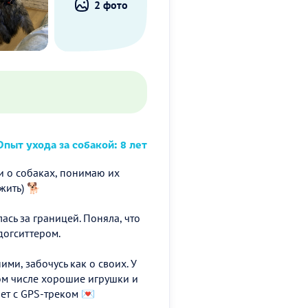
2 фото
пыт ухода за собакой: 8 лет
и о собаках, понимаю их
жить) 🐕
ась за границей. Поняла, что
догситтером.
ми, забочусь как о своих. У
ом числе хорошие игрушки и
чет с GPS-треком 💌