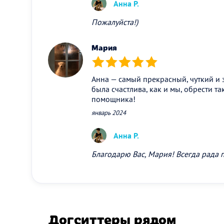
Анна Р.
Пожалуйста!)
Мария
(*)
(*)
(*)
(*)
(*)
Анна — самый прекрасный, чуткий и 
была счастлива, как и мы, обрести та
помощника!
январь 2024
Анна Р.
Благодарю Вас, Мария! Всегда рада п
Догситтеры рядом