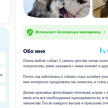
Использует безопасную экипировку
?
Обо мне
О
Очень люблю собак! С самого детства читаю книг
психологию, умею находить с ними контакт и дру
ля
Почти год заботилась о собаке, пока хозяйка учил
мне интересно продолжать так помогать, и стала 
Делаю красивые фото/видео питомцев, играю с ни
меня есть все необходимые принадлежности, в т
лакомства. После каждого выгула я присылаю от