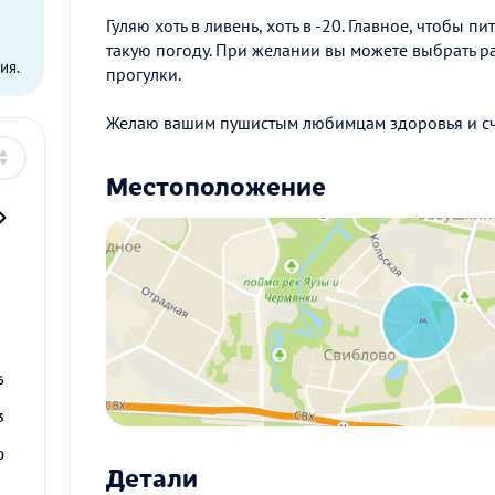
ы
Гуляю хоть в ливень, хоть в -20. Главное, чтобы 
такую погоду. При желании вы можете выбрать 
ия.
прогулки.
Желаю вашим пушистым любимцам здоровья и с
Местоположение
2
9
6
3
0
Детали