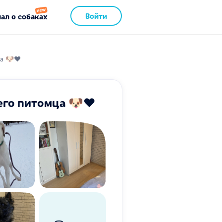
Войти
ал о собаках
а 🐶❤️
его питомца 🐶❤️