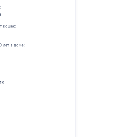
:
а
т кошек:
0 лет в доме:
ок